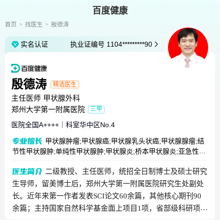
百度健康
首页
找医生
殷德涛
实名认证
执业证编号
1104*********90
殷德涛
精选医生
主任医师
甲状腺外科
郑州大学第一附属医院
三甲
医院全国
A++++
｜
科室华中区
No.4
甲状腺肿瘤;甲状腺癌;甲状腺乳头状癌;甲状腺腺瘤;结
节性甲状腺肿;单纯性甲状腺肿;甲状腺炎;桥本甲状腺炎;亚急性甲
状腺炎;甲状腺结节;甲状腺囊肿;甲状腺功能亢进;甲状腺功能减退
二级教授、主任医师，统招全日制博士及硕士研究
生导师，留美博士后，郑州大学第一附属医院研究生处副处
长。近年来第一作者发表SCI论文60余篇，其他核心期刊90
余篇；主持国家自然科学基金面上项目1项，省部级科研项目