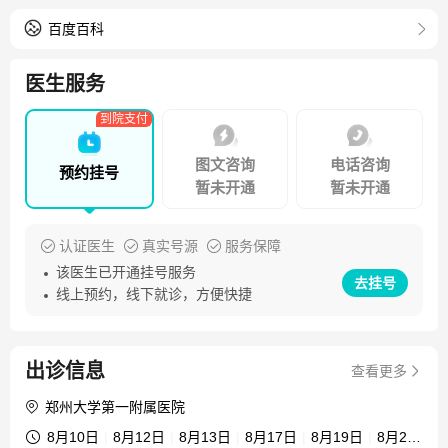
13项。近五年荣获荣誉：获河南省学术技术带人；郑州大学
三育人先进个人；获首届郑州市科技创新人才；郑州大学第
百度百科
一附属医院先进党务工作者；获河南省高校省级青年骨干教
师；河南省科技创新青年领军人才；获第十四届"河南青年五
医生服务
四奖章"；河南省卫生科技创新型人才；郑州市"医德标兵"；
到院支付
郑州大学三育人先进个人；河南省优秀专家；河南省优秀教
师；主要成果：获得三项，河南省科技进步奖二等奖，第一
图文咨询
电话咨询
预约挂号
完成人。
暂未开通
暂未开通
认证医生
真实号源
服务保障
该医生已开通挂号服务
去挂号
线上预约，线下就诊，方便快捷
出诊信息
查看更多
郑州大学第一附属医院
8月10日
|
8月12日
|
8月13日
|
8月17日
|
8月19日
|
8月20日
|