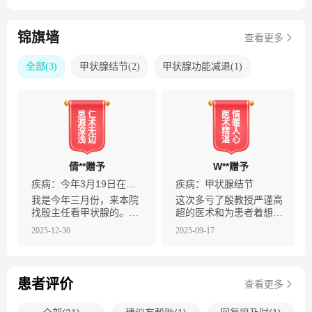
锦旗墙
查看更多
全部
(
3
)
甲状腺结节
(
2
)
甲状腺功能减退
(
1
)
思
仁
医
情
源
术
术
暖
深
无
精
人
浅
边
湛
心
倩**赠予
W**赠予
疾病：
今年3月19日在该院做消融手术。本次做复查。
疾病：
甲状腺结节
我是今年三月份，来本院
这次多亏了殷教授严谨高
找殷主任看甲状腺的。当
超的医术和为患者着想的
时我甲状腺已是4a级，从
仁爱之心，想着我这样的
2025-12-30
2025-09-17
彩超影像看不是太好，心
年龄，让我避免了一次不
里很忐忑。我从网上看到
必要的穿刺检查，我非常
殷主任的介绍，直接就挂
感谢🙏为患者提几点建
了号。经过殷主任的专业
议：1、要听医生的建
患者评价
查看更多
介绍，耐心讲解，我接受
议，让做的检查一定照
了穿刺，射频消融术的检
做，这是诊断的依据（一