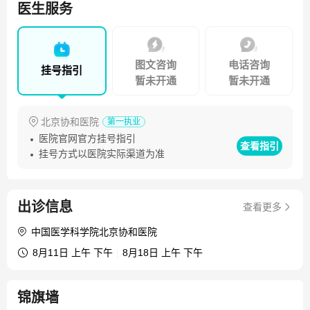
全国性多中心临床研究近百项，主持多项国家自然科学基金
医生服务
和科技部重大新药创制项目，国际权威期刊发表SCI论文数十
篇，并有多篇文章被列入临床医学领域“ESI” 高被引论文。
研究成果获省部级科技进步一等奖。 参编《临床路径释
图文咨询
电话咨询
挂号指引
义》，《中国国家处方集》，《中国肿瘤营养治疗指南》，
暂未开通
暂未开通
《肿瘤代谢与营养杂志》等多部专著。任中国抗癌协会肿瘤
支持治疗专业委员会前任主任委员、肿瘤临床化疗专业委员
北京协和医院
第一执业
会副主任委员、肿瘤药物临床研究专业委员会副主任委员、
医院官网官方挂号指引
中国抗癌协会学术部副部长、全国医师定期考核肿瘤专业编
查看指引
挂号方式以医院实际渠道为准
辑委员会副主任委员、中国医师协会肿瘤分会副会长、卫生
部医政司大肠癌组专家等多项社会任职。
出诊信息
查看更多
中国医学科学院北京协和医院
8月11日 上午 下午
|
8月18日 上午 下午
锦旗墙