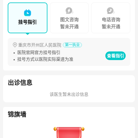
起搏器的植入、冠状动脉造影检查、冠状动脉支架植入、有
创心内电生理检查及有创心内射频消融等心脏病的介入诊疗
图文咨询
电话咨询
挂号指引
新技术。在国家、省级刊物发表医学论文6篇，获“县级优秀
暂未开通
暂未开通
共产党员”、“优秀技术创新人才”等荣誉称号。
重庆市开州区人民医院
第一执业
医院官网官方挂号指引
查看指引
挂号方式以医院实际渠道为准
出诊信息
该医生暂未出诊信息
锦旗墙