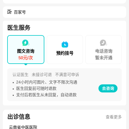
会肿瘤转移委员会副主任委员；云南省预防医学会肺癌专业
委员会副主任委员；云南省医师协会养生医师分会副主任委
百家号
员；云南省中医药学会肿瘤专业委员会副主任委员。 1986年
毕业于云南中医学院，从事中西医结合肿瘤临床诊疗工作32
医生服务
年。 擅长：中西医结合防治恶性肿瘤病；放化疗毒副反应防
治；恶性肿瘤中医药维持治疗及姑息治疗；肿瘤患者康复及
养生。 门诊时间：光华院区：周一上午及周三下午 滇池院
图文咨询
电话咨询
预约挂号
区：周一下午及周四上午
50元/次
暂未开通
认证医生
未接诊可退
不满意可申诉
24小时内可图片、文字不限次沟通
医生回复前可随时退款
去咨询
支付后若医生从未回复，自动退款
出诊信息
查看更多
云南省中医医院