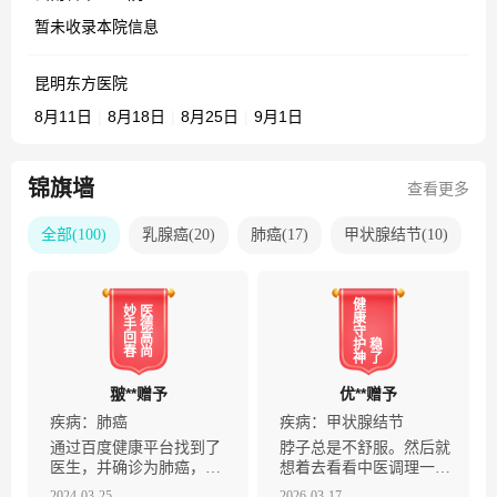
暂未收录本院信息
昆明东方医院
8月11日
|
8月18日
|
8月25日
|
9月1日
锦旗墙
查看更多
全部
(
100
)
乳腺癌
(
20
)
肺癌
(
17
)
甲状腺结节
(
10
)
健
妙
医
康
手
德
守
回
高
护
稳
春
尚
神
了
翍**赠予
优**赠予
疾病：
肺癌
疾病：
甲状腺结节
通过百度健康平台找到了
脖子总是不舒服。然后就
医生，并确诊为肺癌，每
想着去看看中医调理一
天睡不着觉，也吃不下东
下。医生说，可能是有结
2024-03-25
2026-03-17