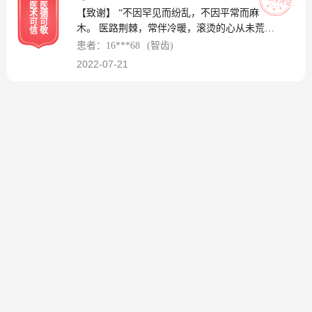
医
医
【致谢】 “不因罕见而纷乱，不因平常而麻
术
德
可
可
木。 医路荆棘，常伴冷暖，滚烫的心从未荒
信
敬
芜”
患者：16***68
(智齿)
2022-07-21