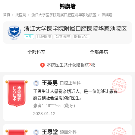
锦旗墙
首页
找医院
浙江大学医学院附属口腔医院华家池院区
锦旗墙
浙江大学医学院附属口腔医院华家池院区
三甲
口腔医院
公立医院
医保定点
全部科室
全部疾病
本院医生共计获赠锦旗
2
枚
王英男
口腔正畸科
仁
待
王医生让人感觉亲切近人。是一位能够让患者
心
患
仁
如
感受到社会温暖的好医生。
术
亲
患者：18***63
(龅牙)
2023-01-12
王恩堂
颌面外科