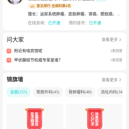
家委员会的主任委员以及多个专业委员会的副主任委员。 优
复旦排行·全国科第4名
质医疗 造福患者医院致力于胃癌、乳腺癌、恶性淋巴瘤、肺
擅长：泌尿系统肿瘤、皮肤肿瘤、肾癌、膀胱癌、前列腺癌、皮肤黑色素瘤
癌、结直肠癌、肝癌、胰腺癌、恶性黑色素瘤、泌尿系统肿
瘤、食管癌、妇科肿瘤、头颈部肿瘤、骨与软组织肿瘤等各
在线咨询：
已开通
预约挂号：
已开通
种肿瘤的诊断和综合治疗。为提高恶性肿瘤诊治水平，我院
自2002年起在全院范围内推动肿瘤多学科治疗，建立了消化
问大家
查看更多
系统肿瘤、肺癌、淋巴瘤、胃肠间质瘤、神经内分泌肿瘤、
骨与软组织肿瘤、疼痛与症状控制、营养、深静脉血栓防治
附近有啥宾馆呢
问
2条回答
等14个多学科协作组，先后成立了胃肠肿瘤中心、乳腺癌预
甲状腺结节权威专家是谁？
问
1条回答
防治疗中心、胸部肿瘤中心、腹膜后肿瘤中心，开展“以患者
为中心”的规范化综合治疗，为患者提供更好的服务。 教书育
人 春风化雨医院拥有肿瘤内科、肿瘤外科、放射治疗、影像
锦旗墙
查看更多
医学与核医学、病理学、麻醉学、医学细胞生物学、医学生
物化学与分子生物学、流行病与卫生统计学、肿瘤心理及康
全部
(
255
)
胃肠外科
(
45
)
骨肿瘤科
(
40
)
消化内科
(
34
)
复等专业的一流教师团队，专任教师中95%具有硕士及以上
学位，其中教授、副教授130余名，研究生指导导师150余
位。医院拥有完善的研究生教育、毕业后医学教育、继续教
育的教学体系，承担着北京大学医学部、北京市卫生健康委
医
医
仁
待
术
德
心
患
员会、区域医联体及全国各省市肿瘤临床、科研专业人才包
精
高
仁
如
湛
尚
术
亲
括研究生、住院医师、专科医师、访问学者、留学生、进