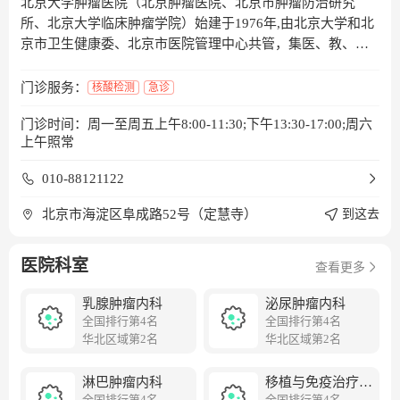
北京大学肿瘤医院（北京肿瘤医院、北京市肿瘤防治研究
所、北京大学临床肿瘤学院）始建于1976年,由北京大学和北
京市卫生健康委、北京市医院管理中心共管，集医、教、
研、防于一体的三级甲等肿瘤专科医院, 也是临床与科研融合
的研究型医院。医院编制病床1000张，设有36个临床科室，
门诊服务：
核酸检测
急诊
14个医技科室，19个基础科室。2024年全年门诊量86.8万人
门诊时间：周一至周五上午8:00-11:30;下午13:30-17:00;周六
次，年收治患者11.8万人次，手术2.16万例。全院职工2800
上午照常
余人，拥有2位中国工程院院士，2位中国医学科学院学部委
员，4位长江学者，2位北京学者，2位青年北京学者，12人先
010-88121122
后获国家杰出青年基金，4人获国家优秀青年基金，400余人
次入选各级各类人才项目。院所在肿瘤基础理论、诊断与治
北京市海淀区阜成路52号（定慧寺）
到这去
疗、现场干预等领域的研究均有创新性和领先的工作，在国
内外颇具影响。院（所）拥有肿瘤学国家重点学科，是北京
医院科室
查看更多
大学临床医学和基础医学国家“双一流”建设学科单位；是博
士学位授权单位及博士后流动站；是国家卫健委“肿瘤科”、
乳腺肿瘤内科
泌尿肿瘤内科
“病理科”临床重点专科；是消化系肿瘤整合防治全国重点实
全国排行第4名
全国排行第4名
验室、分子肿瘤学全国重点实验室、恶性肿瘤发病机制及转
华北区域第2名
华北区域第2名
化研究教育部重点实验室、教育部癌症整合组学前沿科学中
心、“实体瘤细胞与基因治疗”北京市重点实验室、“放射性药
淋巴肿瘤内科
移植与免疫治疗病
物研究与试验评价”北京市重点实验室、国家药监局重点实验
全国排行第4名
区
全国排行第4名