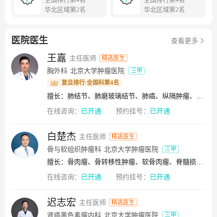
室所在单位、抗肿瘤新药及新技术研发北京市工程研究中
华北区域第2名
华北区域第2名
心、国家原子能机构核技术（放射性药物研发与临床应用）
研发中心、中药药理（肿瘤）实验室国家中医药管理局三级
医院医生
实验室、“消化系统肿瘤”北京国际科技合作基地、北京市首
查看更多
批示范性研究型病房、科技部抗肿瘤新药疗效与安全性评价
王嘉
主任医师
精选医生
信息化平台的建设单位。被国家卫健委授予首批肿瘤多学科
胸外科
北京大学肿瘤医院
三甲
诊疗试点医院、国家首批肿瘤高通量基因测序临床试点单位;
复旦排行·全国科第4名
是唯一承担北京地区癌症发病登记与生存统计，并向政府及
擅长：肺结节、肺磨玻璃结节、肺癌、纵隔肿瘤、胸腺瘤、胸腺癌、纵隔畸胎瘤、纵隔神经源性肿瘤、孤立性肺结节、肺腺癌、小细胞肺癌、非小细胞肺癌、中央型肺癌、周围型肺癌、肺鳞状细胞癌
WHO提供数据的中心。是北京抗癌协会、北京癌症康复会的
挂靠和依托单位。我院多位专家分别担任中华医学会理事会
在线咨询：
已开通
预约挂号：
已开通
副会长，中华医学会肿瘤学分会主任委员，担任中国抗癌协
会包括胃癌专业委员会、肿瘤介入学专业委员会、肿瘤流行
白楚杰
主任医师
精选医生
病学专业委员会、肿瘤心理学专业委员会、肿瘤病因学专业
骨与软组织肿瘤科
北京大学肿瘤医院
三甲
委员会、大肠癌专业委员会、期刊出版专业委员会、医院管
擅长：骨肉瘤、骨转移性肿瘤、软骨肉瘤、脊髓损伤、脊柱骨折、骨肿瘤、Merkel细胞癌、尤文肉瘤、脊柱疾病、黑色素瘤、软组织肿瘤、骨转移癌、脊柱骨折畸形
理分会、家族遗传性肿瘤专业委员会、肺部肿瘤整合康复专
业委员会、手术安全与质量控制专业委员会、肿瘤信息化管
在线咨询：
已开通
预约挂号：
已开通
理专业委员会、食管癌专业委员会、癌症筛查与早诊早治专
业委员会等多个专委会的主任委员，此外还担任中国临床肿
迟志宏
主任医师
精选医生
瘤协会恶性黑色素瘤专家委员会、肾癌专家委员会、青年专
肾癌黑色素瘤内科
北京大学肿瘤医院
三甲