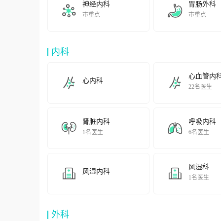
神经内科
胃肠外科
优秀成果自然科学奖、上海市技术发明奖和康复医学奖等
市重点
市重点
TheOrthopedicsDepartmentisalsoakeyclinicalspecialtyinShang
上海市医学重点专科普外科擅长大肠癌微创治疗、低位直
减重手术和腹腔镜治疗疝气。通过“同济大学医学院胃肠外
内科
性”，其转化医学研究成果将帮助大肠癌患者在化疗药物
InShanghai,themedicalkeyclinicalspecialtyintheGeneralSurger
心血管内
心内科
traumaticinterventiontreatmentonthebenignandmalignantobstru
22名医生
作为上海市医学重点专科，神经内科在“急性缺血性脑卒
疗、颅内外血管狭窄介入治疗术、肉毒毒素局部注射治疗
理卒中中心。与社区协作，建立了社区-全科-专科一体化管理的区域卒中、认
肾脏内科
呼吸内科
力培养全科医师，医院承担了建设“同济大学医学院全科
1名医生
6名医生
学专业门诊和病房；通过与美国、澳大利亚、瑞典等全科
社区卫生管理人员等不同对象、涵盖多层次（本科和硕博士
单位，并负责筹建“上海市全科医学与社区卫生发展研究中
风湿科
风湿内科
Inordertocomplywiththenationwidemedicalreformtocultivategen
1名医生
妇产科在“腹腔镜下子宫动脉阻断术治疗子宫肌瘤”、“子宫
疾病的筛查及个体化治疗，单孔腹腔镜技术的应用，剖宫
特色。 眼科拥有各项国际先进的诊疗设备，连续两次获得杨浦区医学重点学科，擅长白内障超声乳化联合人工晶体植入术、角膜疾病相关
外科