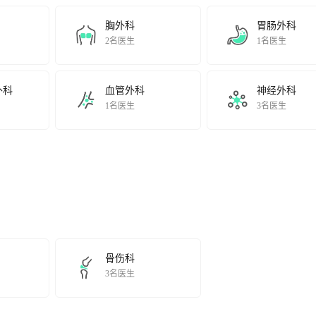
体视网膜疾病相关手术等；承担多项科研项目，尤其在眼表角膜疾病和糖
内障摘出术的临床研究与推广应用”获得上海市医学科技成果奖等。
胸外科
胃肠外科
caldisciplinesinYangpudistrictofShanghai,encompassesseveralinternationaladvan
2名医生
1名医生
为目标倡导团队医学、实施合作诊
大力推进基于专病的多学科协作诊疗（MDT）的建设，目前已成立盆底疾
肩腰腿痛、甲状腺结节、产后康复、肺癌、围绝经期等多个专病协作诊疗
外科
血管外科
神经外科
方
1名医生
3名医生
cineandcarryoutcooperativetreatmenttoimprovetheutmostdesirableclinicaloutcom
养，包括同济大学临床医学本科生、硕士及博士研究生等，还承担了上海
医学影像学、全科医学、神经病学、急诊医学、麻醉医学和眼科医学等专
iningandeducationoftalentsatdifferentlevels,suchasundergraduates,postgraduat
卫健委、上海市科委、上海市卫生健康委员会和杨浦区等在内的各级科研
理诊疗方案的循证医学研究，建立了临床研究与转化医学中心（科研平台
theNationalNaturalScienceFoundation,theHealthMinistry,theShanghaiCommitte
骨伤科
3名医生
dtreatmentplans.Thefoundingoftranslationalmedicineresearchcenter,thecentrallab
院）在为患者和社会群体的服务与自身发展中，凝练出“仁、诚、勤、和”
学附属医院。近年来围绕“质量·特色·文化”工作主线，大力建设以医疗质量