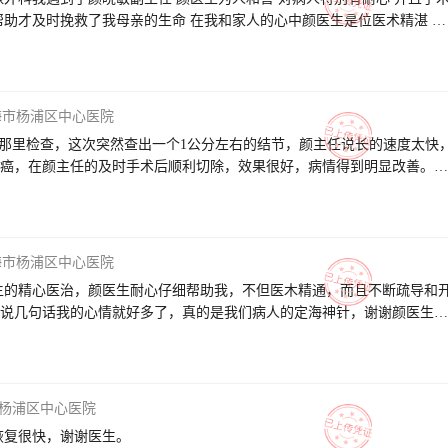
帮助才及时挽救了我母亲的生命 在我和家人的心中颜医生是位医术精湛 医
海市杨浦区中心医院
主任那里检查，这次突然查出一个1公分左右的结节，颜主任说长的速度太快
癌，在颜主任的及时手术后顺利切除，效果很好，病情得到明显改善。
点害怕，颜主任真的是尽心尽职对我的病因进行了耐心的讲解，使我在心
五开的刀，星期六是颜主任的休息日，他还特地到医院来给我换药，清理
要感谢颜主任对每个病人的态度都是和蔼可亲，您的精湛医术和医德，让病
业上的默默付出！谢谢您
海市杨浦区中心医院
生的精心医治，颜医生耐心仔细帮助我，不但医木精通，而且不断疏导和
说几句话我的心情就好多了，真的是我们病人的定海神针，谢谢颜医生，
。
杨浦区中心医院
恢复很快，谢谢医生。