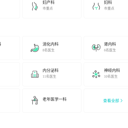
妇产科
妇科
；多年来学科业绩跻身全国百强之列。
市重点
市重点
hai.Thisdepartmentistraditionallyskilledincomprehensivetreatmentoforthopedi
肠癌保肛、肝胆管良恶性梗阻微创介入治疗、顽固性便秘手术治疗、糖尿
科与转化医学研究所”平台，研究“大肠癌的化疗疗效的预测”和“大肠癌
的选择上更有针对性，控制治疗费用，降低化疗药物毒副作用。
yDepartment’sexpertiseisminimallyinvasivetreatmentoncolorectalcancer,sphinct
科
消化内科
肾内科
ctionofhepaticduct,theoperativetreatmentonintractableconstipation,weightreduc
8名医生
6名医生
中静脉溶栓治疗、急性大血管闭塞脑卒中的血管内取栓治疗、动脉瘤介入
”等方面具有鲜明的技术特色。神经内科已成为国家级卒中中心、国家优
知功能障碍防控中心。 为了适应我国医疗卫生改革趋势，大
内分泌科
神经内科
医学系”的重任，是上海市重要薄弱建设学科，并开设了全科医学科，建立
11名医生
10名医生
机构全面合作，建立了面向高校全科医学生、规范化培训医师、社区全科
研究生）的全科医学教育。2018年医院成为“上海市全科医学临床质控中
心”。
老年医学一科
查看全部
eralpractitioners,thehospitalhastakenonthecrucialresponsibilitytoestablishth
肌腺症微创治疗”、“女性盆底疾病的综合治疗”和“妇科肿瘤的微创诊治”
产术后子宫憩室的微创治疗,无痛分娩技术，产后康复治疗等方面具有鲜