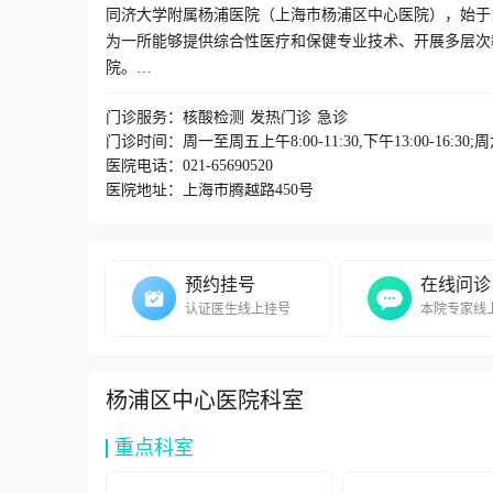
同济大学附属杨浦医院（上海市杨浦区中心医院），始于1
为一所能够提供综合性医疗和保健专业技术、开展多层次
院。
YangpuHospital(alsoknownasYangpuDistrictCentralHospital,Sh
门诊服务：
核酸检测
发热门诊
急诊
levelteachingandtrainingaswellasundertakingclinical 同济大学附属杨浦医院由“一院四区”组成，即总院（腾越路450号）、安图分部（延吉东路
门诊时间：周一至周五上午8:00-11:30,下午13:00-16:3
200号）、中原分院（开鲁路500号）和传染病分院（
医院电话：
021-65690520
和整体化发展。医院目前总核定床位1012张，开设了
医院地址：
上海市腾越路450号
姓的医疗健康需求。
YangpuHospitalconsistsoffourhospitalareasdistributedinthef
医院现有职工近2000人，在各个临床、教学、科研和管
Thehospitalhasnearly1,800staffworkingondifferentpositionsinc
预约挂号
在线问诊
YangpuHospital. 经过几代人的努力，医院已建立并形成一批具有先进技术和影响力的优势学科。
认证医生线上挂号
本院专家线
Witheffortsofseveralgenerations,thehospitalhasestablishedaserieso
床重点专科，建有同济大学医学院职业与环境医学研究所
职业危害因素评价等方面有深入的研究，多次获得国家级
杨浦区中心医院科室
心，职业病科每年承担着大量的职业病诊治和卫生监督培
TheOccupationalDiseaseDepartmentisakeyclinicalspecialtyatth
重点科室
骨科和关节外科是上海市医学重点专科，具有悠久的学科
创技术治疗腰椎疾病、手足关节疾病、膝关节疾病等。承