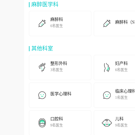
麻醉医学科
全为核心的全面质量管理体系，培育特色医疗技术，构建
Inthepast70years,YangpuHospitalaffiliatedtoTongjiUniversity
andthecorevaluesof“Responsibility,Care,andLove,”—
麻醉科
麻醉科（SI
successfullycreatingahighleveledanduniversityaffiliatedhospit
6名医生
asitcirculatesthemainlineofwork.Itbuildsacomprehensivequalit
其他科室
整形外科
妇产科
3名医生
6名医生
临床心理
医学心理科
1名医生
口腔科
儿科
9名医生
9名医生