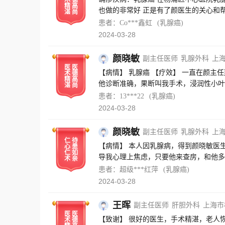
术
德
精
高
也做的非常好 正是有了颜医生的关心和
湛
尚
德高尚的好医生 非常感谢他！
患者：Co***鑫虹
(乳腺癌)
2024-03-28
颜晓敏
副主任医师
乳腺外科
上
医
医
【病情】 乳腺癌 【疗效】 一直在颜
术
德
精
高
他诊断准确，果断叫我手术，浸润性小叶
湛
尚
【服务】 手术后对病情不是太了解，有
患者：13***22
(乳腺癌)
上得到疏导，解答了所有的疑问，我星期
2024-03-28
伤口，真的好感动！ 【致谢】 在这里
深受感动、安心和温暖，感谢您在医疗事
颜晓敏
副主任医师
乳腺外科
上
仁
待
【病情】 本人因乳腺病，得到颜晓敏医
心
患
仁
如
导我心理上焦虑，只要他来查房，和他多
术
亲
我会积极配合你，在你的指导下战胜病魔
患者：超级***红萍
(乳腺癌)
2024-03-28
王晖
副主任医师
肝胆外科
上海市
医
医
【致谢】 很好的医生，手术精湛，老人
术
德