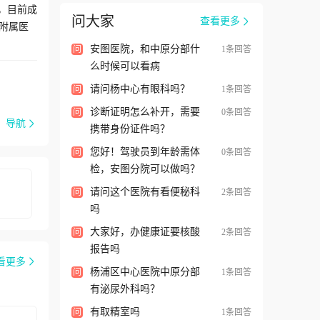
，目前成
问大家
查看更多
附属医
安图医院，和中原分部什
问
1条回答
ecessorofthehospital,ShanghaiNo.2LaborerHospital,wasfoundedin1948.Afternear
么时候可以看病
请问杨中心有眼科吗？
问
1条回答
直化管理
诊断证明怎么补开，需要
当地百
问
0条回答
导航
携带身份证件吗？
iRoad),theZhongyuanbranch(500KailuRoad),andthedepartmentofinfectiousdiseaset
您好！驾驶员到年龄需体
问
0条回答
作。
检，安图分院可以做吗？
,andsecurityassurance.Theyallverystudiousandresponsibleoftheirworkandcontrib
请问这个医院有看便秘科
问
2条回答
吗
大家好，办健康证要核酸
制定、
问
2条回答
报告吗
训中
看更多
杨浦区中心医院中原分部
问
1条回答
onmentalMedicineofTongjiUniversityMedicineSchoolareestablished.Thedepartmen
有泌尿外科吗？
疗、微
有取精室吗
问
1条回答
学研究