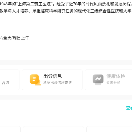
948年的“上海第二劳工医院”，经受了近70年的时代风雨洗礼和发展历程
教学与人才培养、承担临床科学研究任务的现代化三级综合性医院和大学
anghai)isamoderntertiarygeneralhospitalaffiliatedtoTongjiUniversity.Thepred
0;周六全天/周日上午
松花江路3号）。在各临床科室和职能部门的运营上，医院对各个院区实行垂
综合性医院中齐全的专业学科，并在各院区中进行了一定差异化的布局以满足
ollowinglocations:themainhospital(450TengyueRoad),theAntubranch(200EastYanj
理保障岗位上，为践行医者的使命和为“杨浦医院”大家庭的发展而辛勤地工
ludingmedicaltreatment,teachingandtraining,scientificresearch,administration
出诊信息
健康体检
上咨询
科室出诊信息查询
暂未开通
fmedicaldisciplineswithhigh-leveltechniquesandgreatreputations. 职业病科是国家临
，在尘肺、减压病、重金属中毒等发病机制和诊疗、常见职业病诊断标准
、省部级科研奖项，在国内享有较高的学术影响力。作为国家卫生监督培
查
训任务。
enationallevel.Atthedepartment,theResearchInstitutionofOccupationalandEnvir
传统优势，擅长老年骨科疾病的综合治疗、老年髋部骨折的多学科协作诊
担了多项国家级研究项目，获得了多项研究成果，包括教育部高等学校科