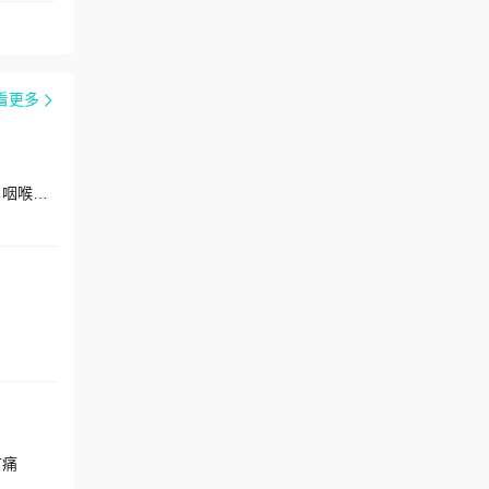
看更多
擅长：鼻疾病、咽喉疾病、耳鼻咽喉肿瘤、听觉损伤、眩晕疾病、耳鸣耳聋、鼻窦疾病、甲状腺疾病、咽喉良性肿瘤、咽喉恶性肿瘤、头颈肿瘤、鼾症
节痛