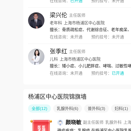
在线咨询：
已开通
预约挂号：
未开通
梁兴伦
主任医师
老年科
上海市杨浦区中心医院
擅长：骨质疏松症、代谢综合征、老年痴呆
在线咨询：
未开通
预约挂号：
未开通
张季红
主任医师
儿科
上海市杨浦区中心医院
擅长：矮小症、小儿肥胖症、哮喘、过敏性
在线咨询：
未开通
预约挂号：
已开通
杨浦区中心医院锦旗墙
全部
(
12
)
乳腺外科
(
6
)
普外科
(
3
)
妇科
(
1
)
颜晓敏
副主任医师
乳腺外科
上
医
医
确疹疾病：乳腺癌 在杨浦区中心医院乳腺