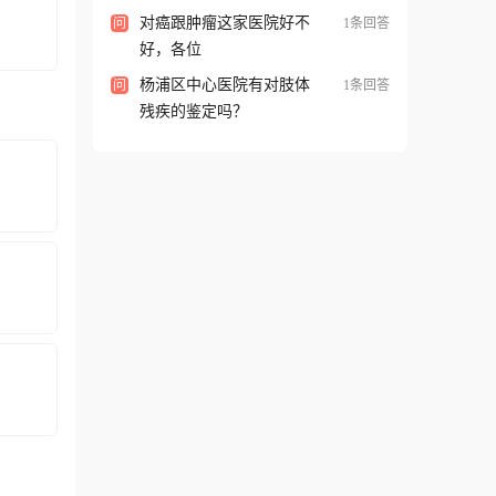
对癌跟肿瘤这家医院好不
问
1条回答
好，各位
csfortheelderly,theminimallyinvasivetechnologytotreatlumbardiseases,treatm
病肥胖
杨浦区中心医院有对肢体
问
1条回答
的易感
残疾的鉴定吗？
erpreservationoperation(causedbylowrectalcancer),micro-
tionsurgeryonobesitycausedbydiabetes,andlaparoscopictreatmentoncolic.Through
栓塞治
秀数据管
了全科医
医师和
心”挂靠
egeneralmedicinedepartmentandopenrelevantclinicsandwards.Inpartnershipwithth
，对宫颈
明的技术