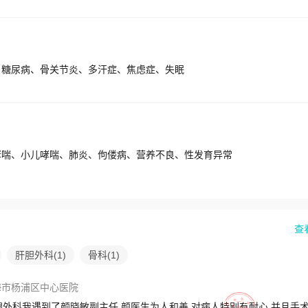
、糖尿病、骨关节炎、多汗症、焦虑症、失眠
哮喘、小儿哮喘、肺炎、佝偻病、营养不良、性发育异常
查
肝胆外科
(
1
)
骨科
(
1
)
海市杨浦区中心医院
外科我遇到了颜晓敏副主任 颜医生为人和善 对病人特别有耐心 并且手