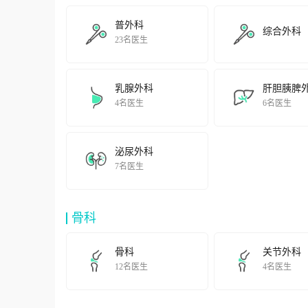
手术、难治性青光眼、眼底病早期诊断与激光治疗、玻璃
网膜疾病方面的科研工作积累丰富，其中“手法小切口白
普外科
综合外科
Ophthalmologydepartment,consecutivelyawardedtwiceasakeymedi
23名医生
wasawardedthemedicalscienceandtechnologyachievementofShanghai,etc. “以最大程度地改善患者临床结局
疗”，这是同济大学附属杨浦医院的医疗价值取向。医院
病、老年髋部骨折、乳腺疾病、便秘、关节痛、鼾症、颈
乳腺外科
肝胆胰脾
通过团队诊疗，整合特色技术，为患者提供最适合的诊疗
4名医生
6名医生
ThemissionofYangpuHospitalistopromoteteamworkpracticeofmedi
作为同济大学附属医院，医院还承担着各级各类人才的培
泌尿外科
医师规范化培训工作，开展了内科学、外科学、妇科学、
7名医生
院医师规范化培训工作。
AffiliatedwithTongjiUniversity,thehospitalisinvolvedinthetra
医院承担了包括国家科技部、国家自然科学基金委、国家
骨科
强化开展以临床问题为导向的转化医学研究和制定科学合
力地提升了医院的学科发展水平。
Thehospitalhasalsobeenengagedinresearchprojectslaunchedby
骨科
关节外科
12名医生
4名医生
basedmedicinestudyaimingatscientificallyreasonablediagnosisan
近70年来，同济大学附属杨浦医院（上海市杨浦区中心医
神和“责任·关爱”的核心价值观，成功创建三级医院和大