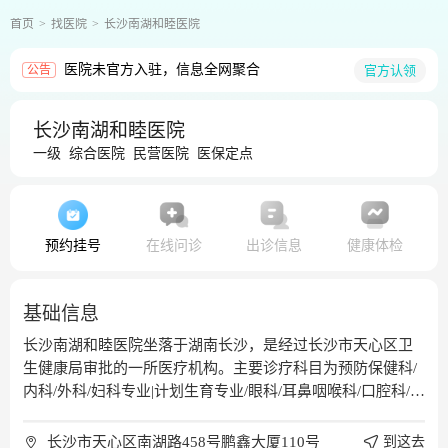
首页
找医院
长沙南湖和睦医院
医院未官方入驻，信息全网聚合
官方认领
公告
长沙南湖和睦医院
一级
综合医院
民营医院
医保定点
预约挂号
在线问诊
出诊信息
健康体检
基础信息
长沙南湖和睦医院坐落于湖南长沙，是经过长沙市天心区卫
生健康局审批的一所医疗机构。主要诊疗科目为预防保健科/
内科/外科/妇科专业|计划生育专业/眼科/耳鼻咽喉科/口腔科/皮
肤科/医疗美容科/急诊医学科/麻醉科/医学检验科/医学影像科/
中医科
长沙市天心区南湖路458号鹏鑫大厦110号
到这去