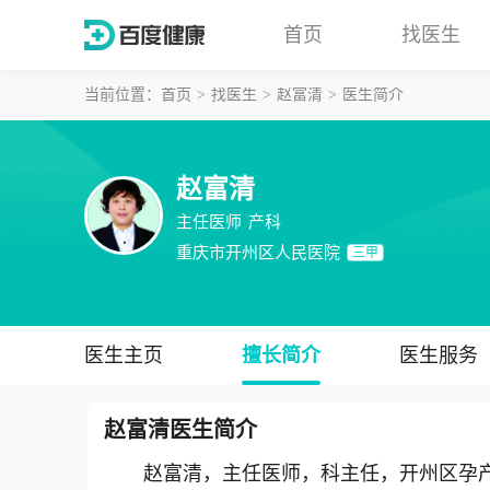
首页
找医生
当前位置：
首页
找医生
赵富清
医生简介
赵富清
主任医师
产科
重庆市开州区人民医院
三甲
医生主页
擅长简介
医生服务
赵富清
医生简介
赵富清，主任医师，科主任，开州区孕产妇