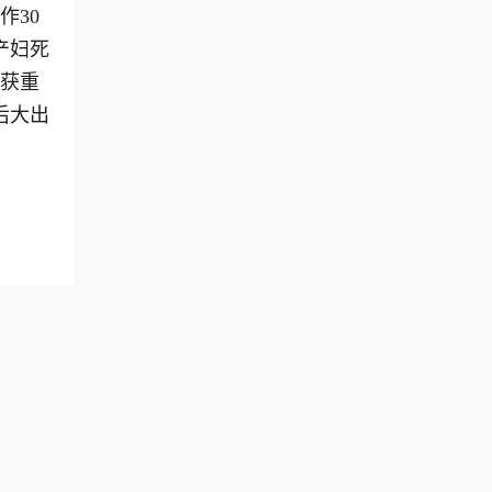
作30
产妇死
曾获重
后大出