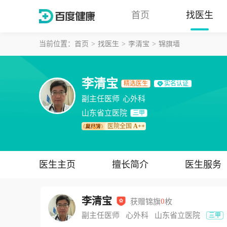
首页
找医生
当前位置：
首页
找医生
李清宝
锦旗墙
李清宝
精选医生
实名认证
副主任医师
心外科
山东省立医院
三甲
医院全国
A++
医生主页
擅长简介
医生服务
李清宝
获赠锦旗
0
枚
副主任医师
心外科
山东省立医院
三甲