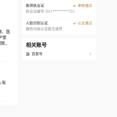
医师执业证
审核通过
执业证编号:2011*********253
人脸识别认证
认证通过
服务均由认证医生提供
湛、医
护室
细致，
相关账号
百家号
人有