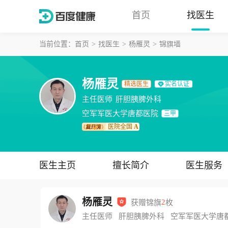
首页
找医生
当前位置：
首页
找医生
杨雁灵
锦旗墙
杨雁灵
精选医生
实名认证
主任医师
肝胆胰脾外科
空军军医大学唐都医院
三甲
医院全国
A
医生主页
擅长简介
医生服务
杨雁灵
获赠锦旗
2
枚
主任医师
肝胆胰脾外科
空军军医大学唐