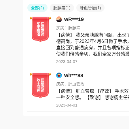
全部
(
2
)
胰腺癌
(
1
)
肝血管瘤
(
1
)
wR***19
医
医
疾病：
胰腺癌
术
德
精
高
湛
尚
【病情】 我父亲胰腺有问题，出现
德高尚，于2023年4月6日做了
直接回到普通病房，并且各项指标
使我们倍感亲切，我们全家万分感激！！
2023-04-07
wh***88
妙
医
疾病：
肝血管瘤
手
德
回
高
春
尚
【病情】 肝血管瘤 【疗效】 手术
一种安全感。 【致谢】 感谢杨主
2023-04-01