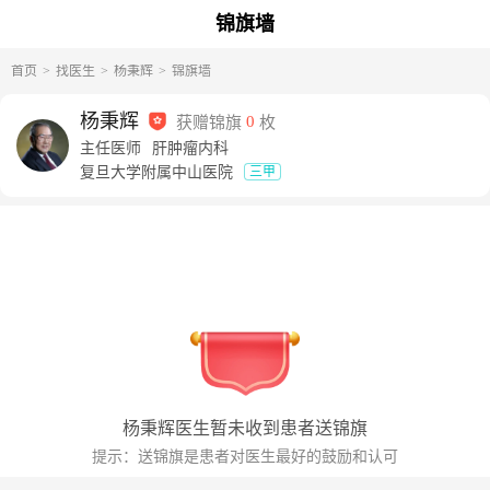
锦旗墙
首页
找医生
杨秉辉
锦旗墙
杨秉辉
获赠锦旗
0
枚
主任医师
肝肿瘤内科
复旦大学附属中山医院
三甲
杨秉辉
医生暂未收到患者送锦旗
提示：送锦旗是患者对医生最好的鼓励和认可