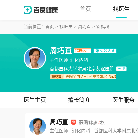
首页
找医生
当前位置：
首页
找医生
周巧直
锦旗墙
周巧直
精选医生
实名认证
主任医师
消化内科
首都医科大学附属北京友谊医院
三甲
医院全国
A+
科室华北区
No.3
｜
医生主页
擅长简介
医生服务
周巧直
获赠锦旗
2
枚
主任医师
消化内科
首都医科大学附属北