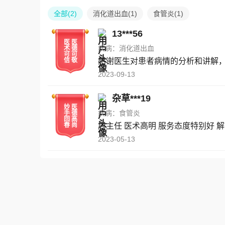
全部
(
2
)
消化道出血
(
1
)
食管炎
(
1
)
13***56
医
医
疾病：
消化道出血
术
德
可
可
信
敬
感谢医生对患者病情的分析和讲解
2023-09-13
杂草***19
妙
医
疾病：
食管炎
手
德
回
高
春
尚
周主任 医术高明 服务态度特别好 
2023-05-13