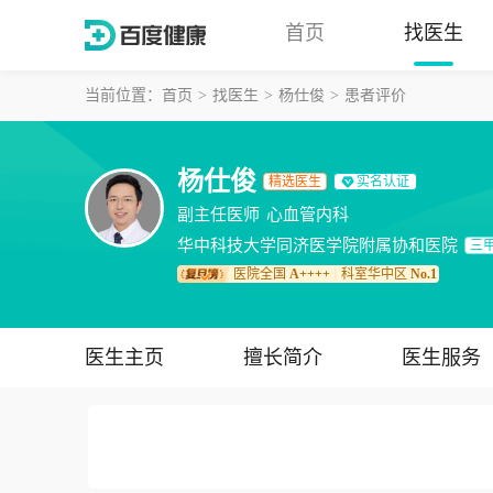
首页
找医生
当前位置：
首页
找医生
杨仕俊
患者评价
杨仕俊
精选医生
实名认证
副主任医师
心血管内科
华中科技大学同济医学院附属协和医院
三
医院全国
A++++
科室华中区
No.1
｜
医生主页
擅长简介
医生服务