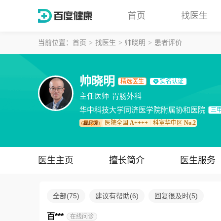
首页
找医生
当前位置：
首页
找医生
帅晓明
患者评价
帅晓明
精选医生
实名认证
主任医师
胃肠外科
华中科技大学同济医学院附属协和医院
三
医院全国
A++++
科室华中区
No.2
｜
医生主页
擅长简介
医生服务
全部
(
75
)
建议有帮助
(
6
)
回复很及时
(
5
)
百***
在线问诊