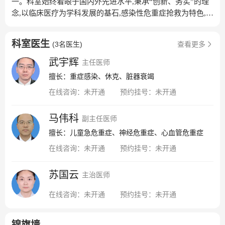
一。科室始终着眼于国内外先进水平,秉承“创新、务实”的理
念,以临床医疗为学科发展的基石,感染性危重症抢救为特色,经
历了二十多年的发展,是深圳市医学重点学科,深圳市危重儿童
会诊抢救中心。在编专科医师12名,全部拥有研究生及以上学
科室医生
(
3名医生
)
查看更多
历。其中硕士研究生导师2名,主任医师3名,副主任医师1名，
主治医师7名。护理团队全部拥有大专及以上学历并经过专门
武宇辉
主任医师
培训。科室重视人才培养,已有多名医护人员先后前往美国、
擅长：重症感染、休克、脏器衰竭
英国、新西兰、以色列、意大利、台湾、香港、北京、上
在线咨询：
未开通
预约挂号：
未开通
海、山东、重庆、浙江、广州等地学习深造。重症医学科目
前开放床位30张,配备全套中央监护系统和各种先进的检查治
疗设备,包括无创心排量检测仪(USCOM)、经颅超声多普勒
马伟科
副主任医师
(TCD)、多种型号有创和无创呼吸机、高流量吸氧、床旁连续
擅长：儿童急危重症、神经危重症、心血管危重症
血液净化机(CRRT)、体外膜肺氧合(ECMO)、血气分析仪、微
在线咨询：
未开通
预约挂号：
未开通
量血糖仪、心电监护仪、除颤仪、LOGIQ床边多功能超声检
测仪、脑电图检测仪、多种型号恒速输液泵、体温调节毯等,
苏国云
能开展各种先进的临床危重症抢救技术,如各种模式的呼吸支
主治医师
持技术(有创和无创机械通气、常频通气和高频通气),床边纤
在线咨询：
未开通
预约挂号：
未开通
维支气管镜检查,血液净化技术(血液透析滤过、血浆置换、血
液灌流),临时心脏起搏技术、肠内外营养等。能床边实施多系
统功能监测,如有创和无创血液动力学监测、呼吸功能监测以
锦旗墙