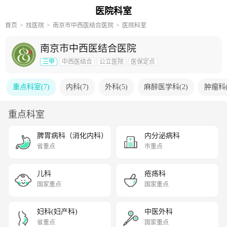
医院科室
首页
找医院
南京市中西医结合医院
医院科室
南京市中西医结合医院
三甲
中西医结合
公立医院
医保定点
重点科室
(
7
)
内科
(
7
)
外科
(
5
)
麻醉医学科
(
2
)
肿瘤科
重点科室
脾胃病科（消化内科）
内分泌病科
省重点
市重点
儿科
疮疡科
国家重点
国家重点
妇科(妇产科)
中医外科
省重点
国家重点