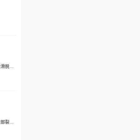
擅长：强直性脊柱炎、脊柱侧弯、颈椎病、椎间盘突出、椎管狭窄、腰椎间盘突出症、腰椎管狭窄、胸腰椎骨折、腰椎滑脱、胸椎管狭窄
擅长：脊柱侧弯、强直性脊柱炎、椎管狭窄、椎间盘突出、胸椎侧弯、脊柱骨折、腰椎骨折、脊柱结核、脊髓损伤、峡部裂、骨质疏松、颈椎病、脊髓型颈椎病、神经根型颈椎病、颈椎间盘突出症