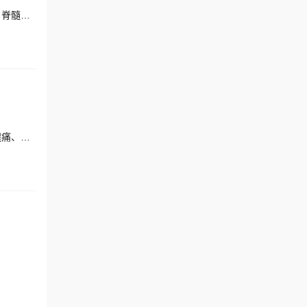
擅长：腰椎间盘突出症、腰椎管狭窄、脊柱骨折、脊柱侧弯、退变性脊柱侧弯、颈椎病、腰椎骨折、神经根型颈椎病、脊髓型颈椎病、腰椎滑脱、坐骨神经痛、腰椎峡部裂、腰椎退行性病变、椎体压缩性骨折
擅长：颈椎病、椎间盘突出、脊柱侧弯、骨关节炎、脊髓损伤、脊柱骨折、腰椎间盘突出、腰椎管狭窄、颈肩痛、腰腿痛、脊柱侧凸、脊柱畸形、驼背、关节炎、四肢骨折