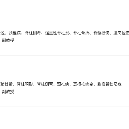
、副教授
压缩骨折、脊柱畸形、脊柱侧弯、颈椎病、寰枢椎病变、胸椎管狭窄症
、副教授