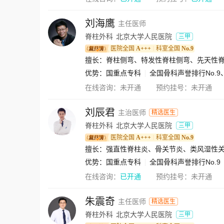
刘海鹰
主任医师
脊柱外科
北京大学人民医院
三甲
医院全国
A+++
科室全国
No.9
｜
优势：
国重点专科
全国骨科声誉排行No.
在线咨询：
未开通
预约挂号：
未开通
刘辰君
主治医师
精选医生
脊柱外科
北京大学人民医院
三甲
医院全国
A+++
科室全国
No.9
｜
优势：
国重点专科
全国骨科声誉排行No.9
在线咨询：
已开通
预约挂号：
未开通
朱震奇
主任医师
精选医生
脊柱外科
北京大学人民医院
三甲