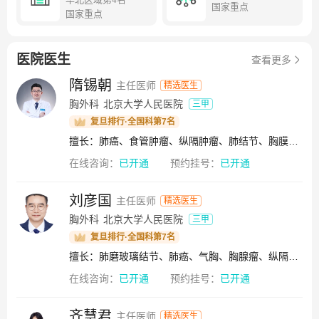
国家重点
心脏大血管外科、老年科、神经内科、神经外科、康复医学
国家重点
科、消化内科）。同时是国家级人才培养模式示范区、国家
级特色专业示范点、国家级教学创新团队。医院人才济济，
医院医生
汇聚了4名国家工程院院士及国家高层次人才支持计划，科技
查看更多
部中青年科技领军人才、国家973首席科学家、国家杰出青
隋锡朝
主任医师
精选医生
年、新世纪优秀人才、科技北京百名领军人才、北京市科技
胸外科
北京大学人民医院
三甲
新星、北京市优秀青年人才在内的一批优秀人才。医院“一体
复旦排行·全国科第7名
两翼”发展布局体系助力医院发展。“一体”为核心院区，即西
擅长：肺癌、食管肿瘤、纵隔肿瘤、肺结节、胸膜肿瘤、肺磨玻璃结节、纵隔神经源性肿瘤、纵隔畸胎瘤、胸腺癌、胸腺瘤、食管癌、贲门癌、食管良性肿瘤
直门院区和白塔寺院区，“两翼”为通州院区和雄安院区（在
建）。同时设有北京大学人民医院青岛医院和北京大学人民
在线咨询：
已开通
预约挂号：
已开通
医院石家庄医院（共建国家区域医疗中心），北京大学人民
医院怀来院区（托管）。优质医疗资源辐射首都核心区、通
刘彦国
主任医师
精选医生
州副中心、京津冀地区、胶东半岛，不断提升人民的健康获
胸外科
北京大学人民医院
三甲
得感。近年来，医院“一二三四”工程为医院的总体发展战
复旦排行·全国科第7名
略，即以实现高质量发展为目标；围绕“医教研管服协同发
展”和“集成创新发展”两条主线；实施学科人才战略，空间战
擅长：肺磨玻璃结节、肺癌、气胸、胸腺瘤、纵隔神经源性肿瘤、手汗症
略和运营战略三大战略；达到“患者满意，员工满意，社会满
在线咨询：
已开通
预约挂号：
已开通
意，国家满意”目标。北京大学人民医院在使命中诞生，牢记
肩负的社会责任。医院承担着国家重大活动的医疗保障工作
齐慧君
主任医师
精选医生