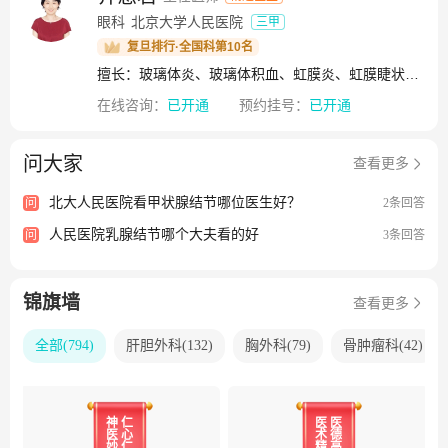
及突发事件的救援任务，1951年抗美援朝医疗队、1970年云
眼科
北京大学人民医院
三甲
南抗震救灾医疗队、1976年唐山大地震抗震救灾医疗队、
复旦排行·全国科第10名
2003年抗击非典、2008年汶川大地震、2014年抗击非洲埃博
拉、2020年援鄂抗击新冠疫情……一次次大灾大难面前，都
擅长：玻璃体炎、玻璃体积血、虹膜炎、虹膜睫状体炎、小柳原田综合症、葡萄膜炎、脉络膜炎、脉络膜囊肿、视神经炎、视盘水肿、视网膜血管阻塞、Coats病、外层渗出性视网膜病变、视网膜炎、视网膜脱离
留下了“人民医院人”无私奉献的身影。2020年初，面对新冠
在线咨询：
已开通
预约挂号：
已开通
肺炎疫情，北京大学人民医院全体员工无畏地投入到这场抗
疫战斗中。无论是134名医护人员火速集结驰援武汉，坚守72
问大家
查看更多
天攻坚重症救治，还是成功识别及时诊断处置北京市第一例
确诊病例，快速反应全面部署；无论直面新冠遭遇战，妥善
北大人民医院看甲状腺结节哪位医生好？
问
2条回答
处理院内疫情，实现零感染、零意外，还是积极配合北京市
疫情防控工作，圆满完成首都核酸检测任务，北京大学人民
人民医院乳腺结节哪个大夫看的好
问
3条回答
医院员工始终坚定果敢、坚忍不拔、勠力同心，在不同的战
场、以不同的方式，共同投入到疫情防控、守护人民健康工
锦旗墙
作中，为取得全国抗疫斗争重大战略成果做出贡献。同时医
查看更多
院还承担着国家重大活动的医疗保障工作，承担着重大突发
全部
(
794
)
肝胆外科
(
132
)
胸外科
(
79
)
骨肿瘤科
(
42
)
事件的医疗救援任务。出色完成了北京奥运会、建国六十周
年庆典、抗震救灾、健康快车、埃博拉出血热病人救援、非
洲“光明行”、历次全国“两会”等各项医疗保障任务。并作为
2022年北京冬季奥运会医疗保障单位，承担冬奥会医疗保障
神
仁
医
医
医
心
术
德
工作。医院扎实推进援疆、援藏、对口支援等工作，先后派
妙
仁
精
高