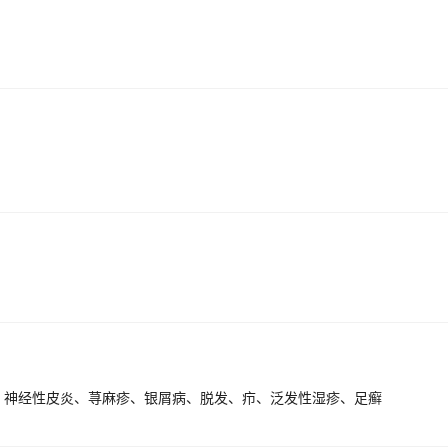
、神经性皮炎、荨麻疹、银屑病、脱发、疖、泛发性湿疹、足癣