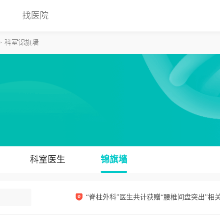
找医院
科室锦旗墙
科室医生
锦旗墙
“脊柱外科”医生共计获赠“腰椎间盘突出”相