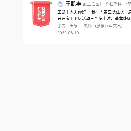
王凯丰
副主任医师
脊柱外科
北
仁
待
王凯丰大夫你好！ 我在人民医院住院一
心
患
仁
如
术
亲
患者：玉泉***教师
(腰椎间盘突出)
2022-03-19