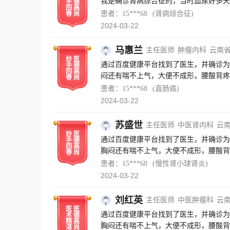
我是确诊肾病综合征的，当时血尿好多天
手
德
回
高
患者：15***68
(肾病综合征)
春
尚
2024-03-22
马惠兰
主任医师
肿瘤内科
云南
妙
医
通过百度健康平台找到了医生，并确诊为
手
德
回
高
闷还有喘不上气，大便不成形，腰酸背疼
春
尚
过近三个月的治疗，现在症状缓解许多了
患者：15***68
(直肠癌)
的情况，并对我进行了心理疏导。医生助
2024-03-22
导，也感谢百度健康这个平台的帮助，让
苏盛世
主任医师
中医肾内科
云
妙
医
通过百度健康平台找到了医生，并确诊为
手
德
回
高
胸闷还有喘不上气，大便不成形，腰酸背
春
尚
经过近三个月的治疗，现在症状缓解许多
患者：15***68
(慢性肾小球肾炎)
况，并对我进行了心理疏导。医生助理也
2024-03-22
也感谢百度健康这个平台的帮助，让我遇
刘红英
主任医师
中医肿瘤科
云
医
医
通过百度健康平台找到了医生，并确诊为
术
德
精
高
胸闷还有喘不上气，大便不成形，腰酸背
湛
尚