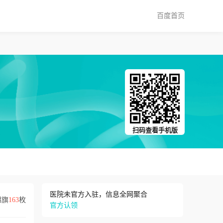
百度首页
扫码查看手机版
医院未官方入驻，信息全网聚合
锦旗
163
枚
官方认领