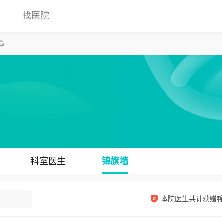
找医院
墙
科室医生
锦旗墙
本院医生共计获赠