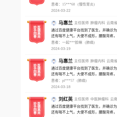
经过近三个月的治疗，现在症状缓解许多
患者：15***68
(慢性胃炎)
情况，并对我进行了心理疏导。医生助理
2024-03-22
导，也感谢百度健康这个平台的帮助，让
马惠兰
主任医师
肿瘤内科
云南
妙
医
通过百度健康平台找到了医生，并确诊为
手
德
回
高
还有喘不上气，大便不成形，腰酸背疼，
春
尚
近三个月的治疗，现在症状缓解许多了，
患者：一起***脸嘛
(肺癌)
情况，并对我进行了心理疏导。医生助理
2024-03-19
导，也感谢百度健康这个平台的帮助，让
马惠兰
主任医师
肿瘤内科
云南
妙
医
通过百度健康平台找到了医生，并确诊为
手
德
回
高
还有喘不上气，大便不成形，腰酸背疼，
春
尚
近三个月的治疗，现在症状缓解许多了，
患者：pl***57
(肺癌)
情况，并对我进行了心理疏导。医生助理
2024-03-18
导，也感谢百度健康这个平台的帮助，让
刘红英
主任医师
中医肿瘤科
云
妙
医
通过百度健康平台找到了医生，并确诊为
手
德
回
高
还有喘不上气，大便不成形，腰酸背疼，
春
尚