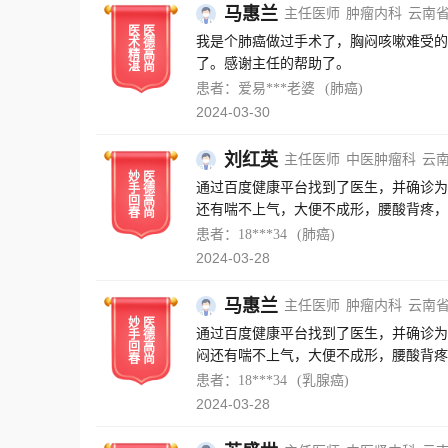
马惠兰
主任医师
肿瘤内科
云南
医
医
我是个肺癌做过手术了，胸闷咳嗽难受的
术
德
精
高
了。感谢主任的帮助了。
湛
尚
患者：爱易***老婆
(肺癌)
2024-03-30
刘红英
主任医师
中医肿瘤科
云
妙
医
通过百度健康平台找到了医生，并确诊为
手
德
回
高
还有喘不上气，大便不成形，腰酸背疼，
春
尚
近三个月的治疗，现在症状缓解许多了，
患者：18***34
(肺癌)
情况，并对我进行了心理疏导。医生助理
2024-03-28
导，也感谢百度健康这个平台的帮助，让
马惠兰
主任医师
肿瘤内科
云南
妙
医
通过百度健康平台找到了医生，并确诊为
手
德
回
高
闷还有喘不上气，大便不成形，腰酸背疼
春
尚
过近三个月的治疗，现在症状缓解许多了
患者：18***34
(乳腺癌)
的情况，并对我进行了心理疏导。医生助
2024-03-28
导，也感谢百度健康这个平台的帮助，让