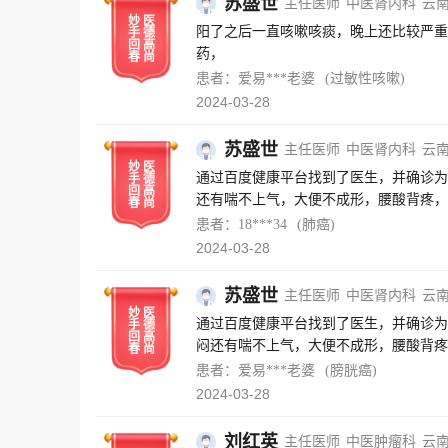
苏盛世
主任医师
中医肾内科
云
妙
医
阳了之后一直咳嗽咳痰，晚上还比较严重
手
德
回
高
药，
春
尚
患者：爱易***老婆
(过敏性咳嗽)
2024-03-28
苏盛世
主任医师
中医肾内科
云
妙
医
通过百度健康平台找到了医生，并确诊为
手
德
回
高
还有喘不上气，大便不成形，腰酸背疼，
春
尚
近三个月的治疗，现在症状缓解许多了，
患者：18***34
(肺癌)
情况，并对我进行了心理疏导。医生助理
2024-03-28
导，也感谢百度健康这个平台的帮助，让
苏盛世
主任医师
中医肾内科
云
妙
医
通过百度健康平台找到了医生，并确诊为
手
德
回
高
闷还有喘不上气，大便不成形，腰酸背疼
春
尚
过近三个月的治疗，现在症状缓解许多了
患者：爱易***老婆
(膀胱癌)
的情况，并对我进行了心理疏导。医生助
2024-03-28
导，也感谢百度健康这个平台的帮助，让
刘红英
主任医师
中医肿瘤科
云