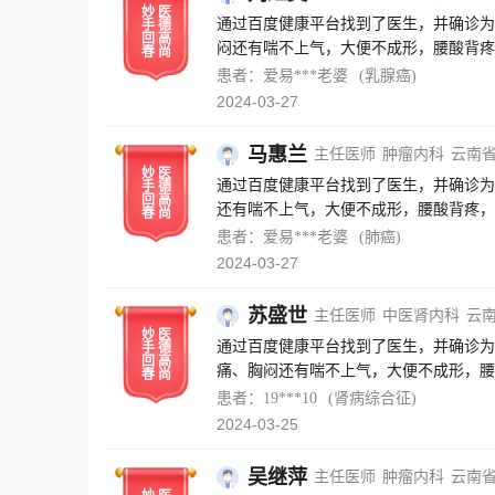
妙
医
通过百度健康平台找到了医生，并确诊为
手
德
回
高
闷还有喘不上气，大便不成形，腰酸背疼
春
尚
过近三个月的治疗，现在症状缓解许多了
患者：爱易***老婆
(乳腺癌)
的情况，并对我进行了心理疏导。医生助
2024-03-27
导，也感谢百度健康这个平台的帮助，让
马惠兰
主任医师
肿瘤内科
云南
妙
医
通过百度健康平台找到了医生，并确诊为
手
德
回
高
还有喘不上气，大便不成形，腰酸背疼，
春
尚
近三个月的治疗，现在症状缓解许多了，
患者：爱易***老婆
(肺癌)
情况，并对我进行了心理疏导。医生助理
2024-03-27
导，也感谢百度健康这个平台的帮助，让
苏盛世
主任医师
中医肾内科
云
妙
医
通过百度健康平台找到了医生，并确诊为
手
德
回
高
痛、胸闷还有喘不上气，大便不成形，腰
春
尚
动，经过近三个月的治疗，现在症状缓解
患者：19***10
(肾病综合征)
移复发的情况，并对我进行了心理疏导。
2024-03-25
疗和疏导，也感谢百度健康这个平台的帮
吴继萍
主任医师
肿瘤内科
云南