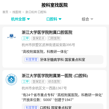
按科室找医院
首页
找医院
浙江杭州 口腔科
杭州全部
口腔科
综合
浙江大学医学院附属口腔医院
三甲
医保定点
口腔医院
杭州市拱墅区武林街道延安路395号
“高校附属医院，科教研一体化”
牙体牙髓病学科 国家重点科室
科室荣誉
浙江大学医学院附属第一医院
(
口腔科
)
三甲
医保定点
综合医院
杭州市余杭区文一西路1367号
“有24个省市重点专科” “高校附属医院，科教研一体化”
“开放床位数：5000” “创建于1947”
口腔科 国家重点科室
科室荣誉