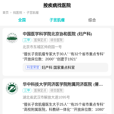
按疾病找医院
首页
找医院
子宫肌瘤
全国
子宫肌瘤
综合
中国医学科学院北京协和医院
(
妇产科
)
三甲
医保定点
综合医院
北京市东城区帅府园一号
“擅长子宫肌瘤专家大于30人” “有32个省市重点专科”
“开放床位数：2000” “创建于1921”
妇产科 国家重点科室
科室荣誉
华中科技大学同济医学院附属同济医院
(
普通妇科
)
三甲
医保定点
综合医院
湖北省武汉市解放大道1095号
“擅长子宫肌瘤医生大于25人” “有25个省市重点专科”
“高校附属医院，科教研一体化” “开放床位数：1080”