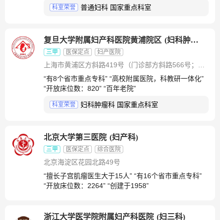
普通妇科 国家重点科室
科室荣誉
复旦大学附属妇产科医院黄浦院区
(
妇科肿瘤科
)
三甲
医保定点
妇产医院
上海市黄浦区方斜路419号（门诊部方斜路566号；产儿部门诊方斜路588号）
“有8个省市重点专科” “高校附属医院，科教研一体化”
“开放床位数：820” “百年老院”
妇科肿瘤科 国家重点科室
科室荣誉
北京大学第三医院
(
妇产科
)
三甲
医保定点
综合医院
北京海淀区花园北路49号
“擅长子宫肌瘤医生大于15人” “有16个省市重点专科”
“开放床位数：2264” “创建于1958”
浙江大学医学院附属妇产科医院
(
妇三科
)