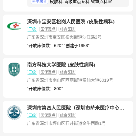
皮肤科-首级重点专科 省重点科室
科室荣誉
深圳市宝安区松岗人民医院
(
皮肤性病科
)
三级
医保定点
综合医院
广东省深圳市宝安区松岗街道沙江路2号
“开放床位数：620” “创建于1958”
南方科技大学医院
(
皮肤性病科
)
三级
医保定点
综合医院
广东省深圳市南山区西丽街道留仙大道6019号
“开放床位数：800”
深圳市第四人民医院（深圳市萨米医疗中心）
(
皮
三级
医保定点
综合医院
广东省深圳市坪山区石井街道金牛西路1号