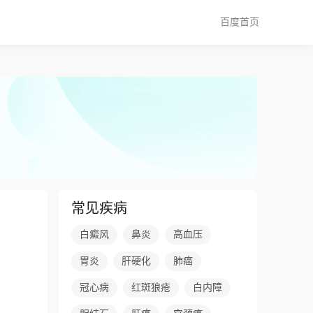
百度首页
常见疾病
白癜风
鼻炎
高血压
胃炎
肝硬化
肺癌
冠心病
红斑狼疮
白内障