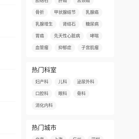
胆结石
肝癌
宫颈癌
骨折
甲状腺结节
乳腺癌
乳腺增生
肾结石
糖尿病
胃癌
先天性心脏病
哮喘
血管瘤
抑郁症
子宫肌瘤
热门科室
妇产科
儿科
泌尿外科
口腔科
眼科
骨科
消化内科
热门城市