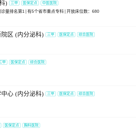
科
)
三甲
医保定点
中医医院
诊量排名第1
有5个省市重点专科
开放床位数：680
新院区
(
内分泌科
)
三甲
医保定点
综合医院
三甲
医保定点
综合医院
学中心
(
内分泌科
)
三甲
医保定点
综合医院
医保定点
胸科医院