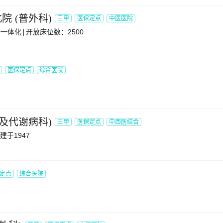
北院
(
普外科
)
三甲
医保定点
中医医院
研一体化
开放床位数：2500
医保定点
综合医院
及代谢病科
)
三甲
医保定点
中西医结合
建于1947
定点
综合医院