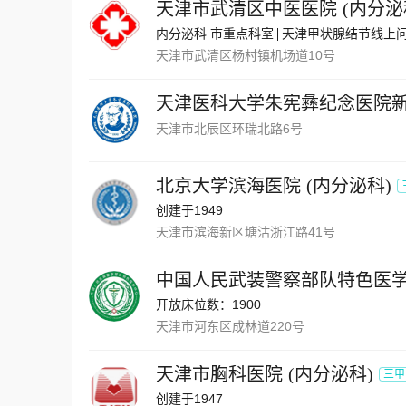
天津市武清区中医医院
(
内分泌
内分泌科 市重点科室
天津甲状腺结节线上问
天津市武清区杨村镇机场道10号
天津医科大学朱宪彝纪念医院
天津市北辰区环瑞北路6号
北京大学滨海医院
(
内分泌科
)
创建于1949
天津市滨海新区塘沽浙江路41号
中国人民武装警察部队特色医
开放床位数：1900
天津市河东区成林道220号
天津市胸科医院
(
内分泌科
)
三甲
创建于1947