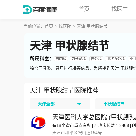
首页
找医生
当前位置：
首页
找医院
天津 甲状腺结节
天津 甲状腺结节
所属科室
：
普内科
内分泌科
普外科
甲状腺外科
小
综合卫健委、复旦排行榜等信息，为您找到天津 甲状腺
天津 甲状腺结节医院推荐
天津全部
甲状腺结节
天津医科大学总医院
(
甲状腺乳
有18个省市重点专科
开放床位数：2468
创
天津市和平区鞍山道154号