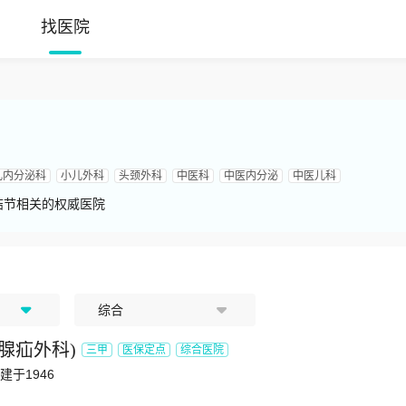
找医院
儿内分泌科
小儿外科
头颈外科
中医科
中医内分泌
中医儿科
结节相关的权威医院
综合
腺疝外科
)
三甲
医保定点
综合医院
建于1946