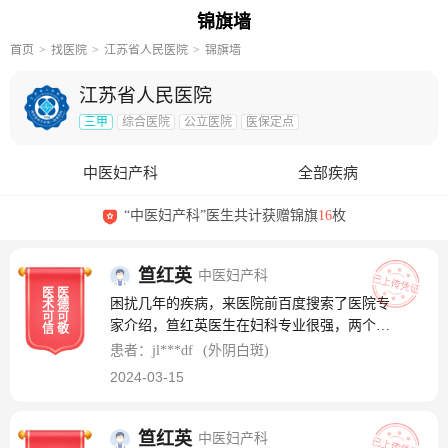
锦旗墙
首页
找医院
江苏省人民医院
锦旗墙
江苏省人民医院
三甲
综合医院
公立医院
医保定点
中医妇产科
全部疾病
“中医妇产科”医生共计获赠锦旗
16
枚
笪红英
中医妇产科
医
医
困扰几年的疾病，来医院前百度搜索了医院专
术
德
可
可
家介绍，笪红英医生在妇科专业很强，两个月
信
敬
前挂笪医生专家号，在笪医生治疗下，病情慢
患者：jl***df
(外阴白斑)
慢好转，特别感谢！
2024-03-15
笪红英
中医妇产科