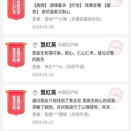
仁
待
【病情】 调理备孕 【疗效】 效果显著 【服
心
患
仁
如
务】 亲切温柔又耐心
术
亲
患者：爱啃***小猪
(多囊卵巢综合征)
2024-01-26
笪红英
中医妇产科
医
医
笪医生和蔼可亲，耐心，仁心仁术，是位可敬
术
德
可
可
的医生
信
敬
患者：林杉***na
(月经不调)
2024-01-21
笪红英
中医妇产科
医
医
通过朋友介绍找到了笪主任 笪医生耐心的给我
术
德
可
可
讲解了病因，并对我进行了心理疏导。并且给
信
敬
我做了及时的治疗检查，感谢医生的耐心治
患者：甜甜***糯呀
(月经不调)
疗。祝医生身体健康、万事如意、全家幸福
2024-01-17