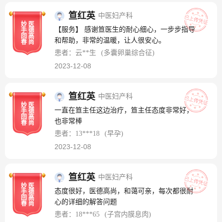
笪红英
中医妇产科
妙
医
【服务】 感谢笪医生的耐心细心，一步步指导
手
德
回
高
和帮助，非常的温暖，让人很安心。
春
尚
患者：云**生
(多囊卵巢综合征)
2023-12-08
笪红英
中医妇产科
妙
医
一直在笪主任这边治疗，笪主任态度非常好，
手
德
回
高
也非常棒
春
尚
患者：13***18
(早孕)
2023-12-08
笪红英
中医妇产科
妙
医
态度很好，医德高尚，和蔼可亲，每次都很耐
手
德
回
高
心的详细的解答问题
春
尚
患者：18***65
(子宫内膜息肉)