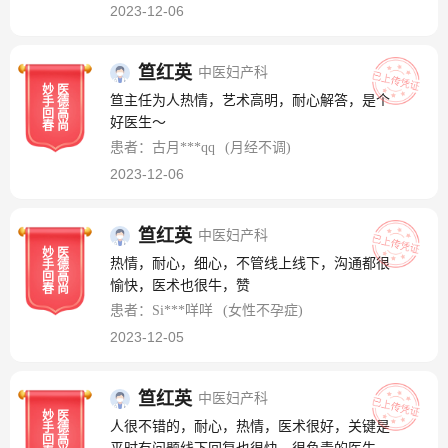
2023-12-06
笪红英
中医妇产科
妙
医
笪主任为人热情，艺术高明，耐心解答，是个
手
德
回
高
好医生～
春
尚
患者：古月***qq
(月经不调)
2023-12-06
笪红英
中医妇产科
妙
医
热情，耐心，细心，不管线上线下，沟通都很
手
德
回
高
愉快，医术也很牛，赞
春
尚
患者：Si***咩咩
(女性不孕症)
2023-12-05
笪红英
中医妇产科
妙
医
人很不错的，耐心，热情，医术很好，关键是
手
德
回
高