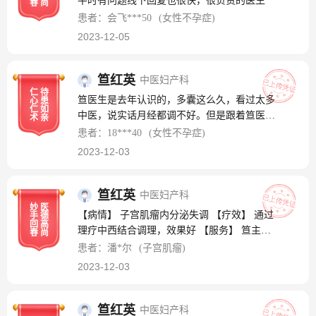
平时有问题线下回复也很快，很负责的医生
春
尚
患者：会飞***50
(女性不孕症)
2023-12-05
笪红英
中医妇产科
仁
待
笪医生是去年认识的，多囊这么久，看过太多
心
患
仁
如
中医，说实话月经都调不好。但是跟着笪医生
术
亲
半年多，经期正常，还排卵了！真的很感谢，
患者：18***40
(女性不孕症)
而且笪医生为人亲和，跟在后面很舒服！哈哈
2023-12-03
哈哈
笪红英
中医妇产科
妙
医
【病情】 子宫肌瘤内分泌失调 【疗效】 通过
手
德
回
高
理疗中西结合调理，效果好 【服务】 笪主任
春
尚
对病人态度很好 【致谢】 感谢笪主任对患者
患者：潘*尔
(子宫肌瘤)
关怀，医者仁心～
2023-12-03
笪红英
中医妇产科