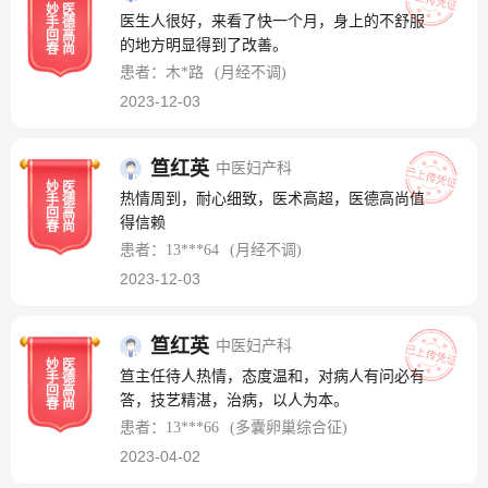
妙
医
医生人很好，来看了快一个月，身上的不舒服
手
德
回
高
的地方明显得到了改善。
春
尚
患者：木*路
(月经不调)
2023-12-03
笪红英
中医妇产科
妙
医
热情周到，耐心细致，医术高超，医德高尚值
手
德
回
高
得信赖
春
尚
患者：13***64
(月经不调)
2023-12-03
笪红英
中医妇产科
妙
医
笪主任待人热情，态度温和，对病人有问必有
手
德
回
高
答，技艺精湛，治病，以人为本。
春
尚
患者：13***66
(多囊卵巢综合征)
2023-04-02