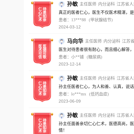
孙敏
主任医师
内分泌科
江苏省人
仁
待
真正的医者仁心，医生不仅医术精湛，是
心
患
仁
如
患者：13***88
(甲状腺结节)
术
亲
2024-03-12
马向华
主任医师
内分泌科
江苏
医
医
医生对待患者很有耐心，而且细心解答，
术
德
可
可
患者：小**铺
(糖尿病)
信
敬
2023-12-14
孙敏
主任医师
内分泌科
江苏省人
仁
待
孙主任医者仁心，为人和善、认真，说话
心
患
仁
如
患者：lo***mx
(低钙血症)
术
亲
2023-06-09
孙敏
主任医师
内分泌科
江苏省人
仁
待
孙主任面善亲切仁心仁术，医德高尚，医
心
患
仁
如
情！
术
亲