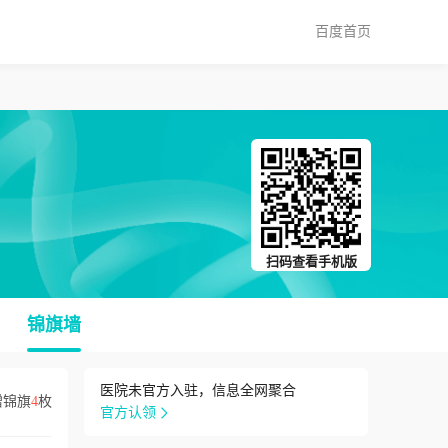
百度首页
扫码查看手机版
锦旗墙
医院未官方入驻，信息全网聚合
赠锦旗
4
枚
官方认领