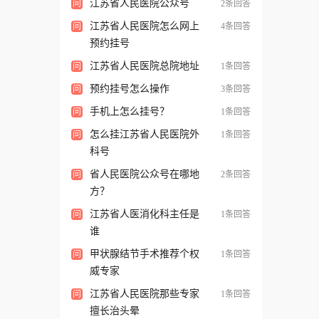
江苏省人民医院公众号
问
2条回答
江苏省人民医院怎么网上
问
4条回答
预约挂号
江苏省人民医院总院地址
问
1条回答
预约挂号怎么操作
问
3条回答
手机上怎么挂号？
问
1条回答
怎么挂江苏省人民医院外
问
1条回答
科号
省人民医院公众号在哪地
问
2条回答
方？
江苏省人医消化科主任是
问
1条回答
谁
甲状腺结节手术推荐个权
问
1条回答
威专家
江苏省人民医院那些专家
问
1条回答
擅长治头晕