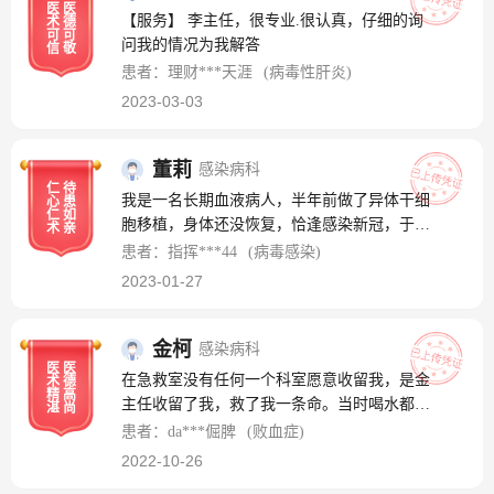
医
医
【服务】 李主任，很专业.很认真，仔细的询
术
德
可
可
问我的情况为我解答
信
敬
患者：理财***天涯
(病毒性肝炎)
2023-03-03
董莉
感染病科
仁
待
我是一名长期血液病人，半年前做了异体干细
心
患
仁
如
胞移植，身体还没恢复，恰逢感染新冠，于1
术
亲
月17日从急诊急救中心辗转到了董莉主任所在
患者：指挥***44
(病毒感染)
的感染一科。董主任和蔼可亲，事无巨细，亲
2023-01-27
力亲为，对每个病人都耐心，细心询问病史，
生怕错过一点点有效信息。我进来时，双肺感
染非常严重，唯有大流量面罩吸氧才能支持继
金柯
感染病科
医
医
续用药，已经是危重症了，董主任及时鼓励
在急救室没有任何一个科室愿意收留我，是金
术
德
我，说让我和她一起加油，她看好我，瞬间让
精
高
主任收留了我，救了我一条命。当时喝水都喝
湛
尚
我信心爆棚，在她和她团队无微不至的治疗关
不进，是金主任通过他精湛的医术帮我治疗，
患者：da***倔脾
(败血症)
怀下，目前我已脱离生命危险，在一步一步好
一个月可以出院啦。金主任没有任何的架子，
2022-10-26
转，这样待患如亲，有知识，有水平，有能力
问他问题也是很耐心的讲给我听。真心的感谢
的医生值得拥有最好的锦旗！