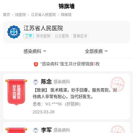
锦旗墙
首页
找医院
江苏省人民医院
锦旗墙
江苏省人民医院
三甲
综合医院
公立医院
医保定点
感染病科
全部疾病
“感染病科”医生共计获赠锦旗
5
枚
陈念
感染病科
妙
医
【致谢】 医术精湛，妙手回春，服务周到，对
手
德
回
高
待病人非常有耐心，当代好医生。
春
尚
患者：WL***86
(肝脓肿)
2023-03-28
李军
感染病科