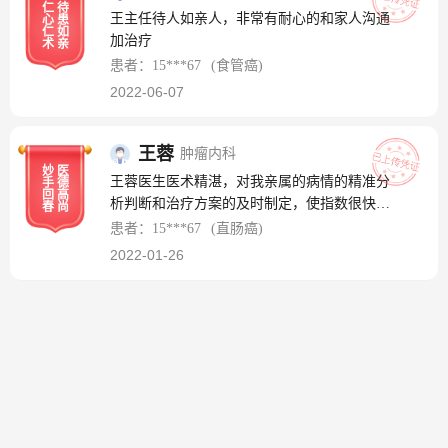
仁
待
王主任待人如亲人，非常有耐心的和家人沟通
心
患
仁
如
加治疗
术
亲
患者：15***67
(食管癌)
2022-06-07
王蓉
肿瘤内科
妙
医
王蓉医生医术精湛，对我亲属的病情的精准分
手
德
回
高
析判断和治疗方案的及时制定，使指数很快的
春
尚
调整下来，趋于稳定，为后续的治疗和生活质
患者：15***67
(直肠癌)
量提供了重要的保障，病人的心情好了免疫力
2022-01-26
也逐步提高！全家人感谢！！