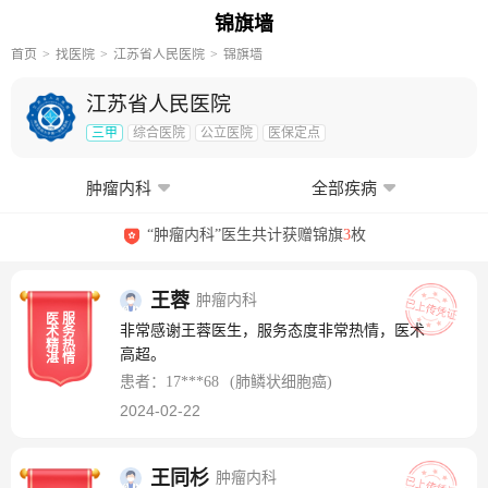
锦旗墙
首页
找医院
江苏省人民医院
锦旗墙
江苏省人民医院
三甲
综合医院
公立医院
医保定点
肿瘤内科
全部疾病
“肿瘤内科”医生共计获赠锦旗
3
枚
王蓉
肿瘤内科
医
服
非常感谢王蓉医生，服务态度非常热情，医术
术
务
精
热
高超。
湛
情
患者：17***68
(肺鳞状细胞癌)
2024-02-22
王同杉
肿瘤内科