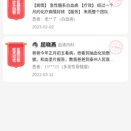
妙
医
看的心情入住了范主任的病房。我的症状主要
【病情】 急性髓系白血病 【疗效】 经过一个
手
德
是肚子腹水，其他医院都将我作为肝腹水治
回
高
月的化疗病情好转 【服务】 朱雨整个团队和
春
尚
疗，看来并不对症。我入院时肚子胀得象鼓，
蔼可亲，对患者平易近人，使患者感到十分温
患者：老**了
(白血病)
每天靠大量放腹水缓解症状，经范主任及其团
暖，回到家的感觉 【致谢】 朱雨医师医技精
2023-02-02
队一个多月的治疗，腹水基本消逝了。而且治
湛，妙手回春。马朝辉在这里谢谢你，谢谢你
疗很简单，就是毎周服用几片市面上很容易买
们整个团队。
到的常用、廉价药。我认为能有这样的成效，
屈晓燕
血液内科
肯定与范主任的医术精湛有关，更与他的医者
医
医
爸爸今年正月初五看病，他看到抽血化验数
术
德
仁心有关。我就是一个普通的老百姓，与范主
可
可
据，和血塗片报告，教我爸爸到泰州人民医院
信
敬
任非亲非故，即没有找人拉并系，更没有给范
做个骨穿检查，屈医生太好了，对待病人看病
患者：13***23
(多发性骨髓瘤)
主任一分钱的利益输送。我和我的家人认为，
很仔细，说话言语很温柔，是个好医生！
这样的尽智尽力的好医生值得信赖、表扬、点
2022-03-11
赞！！！