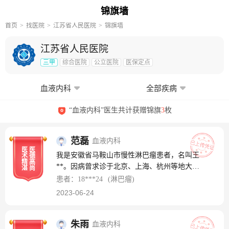
锦旗墙
首页
找医院
江苏省人民医院
锦旗墙
江苏省人民医院
三甲
综合医院
公立医院
医保定点
血液内科
全部疾病
“血液内科”医生共计获赠锦旗
3
枚
范磊
血液内科
医
医
我是安徽省马鞍山市慢性淋巴瘤患者，名叫王
术
德
精
高
**。因病曾求诊于北京、上海、杭州等地大医
湛
尚
院，时长近一年，时间耽误了，钱花了，病因
患者：18***24
(淋巴瘤)
并未找到，症状仍不见好转。19年经人推荐让
2023-06-24
我挂江苏省人民医院血液科主任李建勇的号，
可能是李主任太忙，他推荐我找他同科室的范
磊医生，我对范主任并不了解，当时抱着试试
朱雨
血液内科