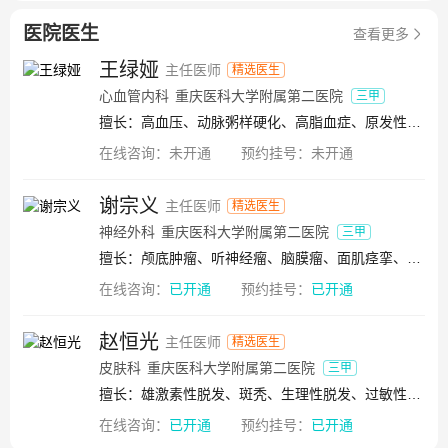
断提升，拥有10个省部级平台，10个临床转化机构，建有包
医院医生
含动物中心在内的1.5万方智能化科研实验平台；获批重庆市
查看更多
临床研究规范管理质控中心；主办有Journal of Clinical and
王绿娅
主任医师
精选医生
Translational Hepatology（最新影响因子5.065）、《中华肝
心血管内科
重庆医科大学附属第二医院
三甲
脏病杂志》、《临床超声医学杂志》和《肝博士》杂志，年
擅长：高血压、动脉粥样硬化、高脂血症、原发性高血压、继发性高血压、老年高血压、糖尿病、重度高脂血症
均发布SCI论文约300篇，获得国自然立项约30项。医院自
1962年成为重庆医学院（现重庆医科大学）附属医院，历经
在线咨询：
未开通
预约挂号：
未开通
一甲子，现共有3个专业、28个教研室、19所教学基地（另有
社区实践教学基地2所、教学指导医院1所)，2个国家级一流
谢宗义
主任医师
精选医生
本科专业建设点，1个国家级特色专业，3个国家级品牌课
神经外科
重庆医科大学附属第二医院
三甲
程，1个全国首批“大思政课”实践教学基地，建成重庆市首家
擅长：颅底肿瘤、听神经瘤、脑膜瘤、面肌痉挛、三叉神经痛、帕金森病、神经鞘瘤、胶质母细胞瘤、脑干肿瘤、星形细胞瘤、室管膜瘤、脑转移瘤、颅内肿瘤、脑干胶质瘤、颞叶癫痫
“国际标准化病人教学中心”。医院作为国家级博士后科研工
作站和重庆医科大学临床医学博士后流动站，积极实施博士
在线咨询：
已开通
预约挂号：
已开通
后倍增计划，现有在站博士后130余名，年申报项目资助近1
千万元。医院现有一级学科博士学位授权点3个，硕士学位授
赵恒光
主任医师
精选医生
权点5个，二级学科博士学位授权点20个，硕士学位授权点22
皮肤科
重庆医科大学附属第二医院
三甲
个，博士生导师88名（在职），硕士生导师317名（在职），
擅长：雄激素性脱发、斑秃、生理性脱发、过敏性湿疹、荨麻疹、痒疹、瘙痒症、银屑病、寻常型痤疮、溢脂性皮炎、鳞状细胞癌、溢脂性角化病、皮肤血管瘤、黑色素瘤、皮肤纤维瘤
培养了一代代宽仁学子成为杏林肱骨，服务一方百姓。 作为
中国西部历史最悠久的医院之一，重医附二院始终遵循习近
在线咨询：
已开通
预约挂号：
已开通