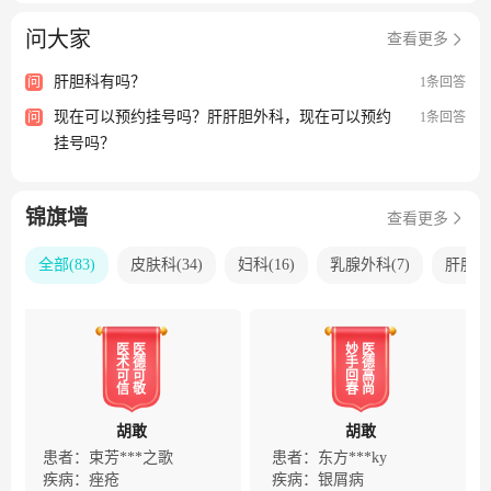
平总书记“以人民为中心，以健康为根本”的健康观，恪守“克
宽克仁、彰信兆民”的医院精神和“关怀、专注、创新”的医院
问大家
查看更多
理念，治病患、创技术、强科研、育人才，在拥抱新时代、
奋进新征程的伟大变革中，敢于开拓、勇于创新，高举高质
肝胆科有吗？
问
1条回答
量发展的旗帜，努力向着重庆领先、西部前列、全国一流名
现在可以预约挂号吗？肝肝胆外科，现在可以预约
问
1条回答
院的目标迈进！
挂号吗？
锦旗墙
查看更多
全部
(
83
)
皮肤科
(
34
)
妇科
(
16
)
乳腺外科
(
7
)
肝胆外
医
医
妙
医
术
德
手
德
可
可
回
高
信
敬
春
尚
胡敢
胡敢
患者：束芳***之歌
患者：东方***ky
疾病：
痤疮
疾病：
银屑病