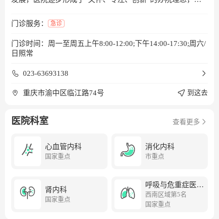
集医疗、教学、科研、预防保健为一体的国家三级甲等医
院。医院现有2个院区（渝中院区和江南院区），编制床位
门诊服务：
急诊
2580张，最大开放床位近4000张。渝中院区位于重庆市渝中
门诊时间：周一至周五上午8:00-12:00;下午14:00-17:30;周六/
区坐落于重庆CBD中心——解放碑，占地14.5亩。为“宽仁医
日照常
院”原址，发展至今已有130年。2018年7月，江南院区正式运
营，位于重庆市南岸区茶园新区，总建筑面积25万方，投资
023-63693138
超十九亿，共有医疗综合楼、感染与肝病中心、科教楼、全
科住培基地楼4栋大楼。2021年12月，渝中院区3.2万方魁星
重庆市渝中区临江路74号
到这去
楼新门诊楼正式开诊，医院诊疗环境进一步提升，患者就医
条件进一步改善。医院现有48个临床和医技科室，其中3个国
医院科室
查看更多
家重点学科，13个国家临床专科建设项目，1个国家中医药管
理局“十二五”临床重点专科，17个重庆市重点学科，17个重
庆市临床重点专科，11个重庆市医疗质量控制中心。医院历
心血管内科
消化内科
国家重点
市重点
年来引进和培养了包含百千万人才工程国家级人才、国家杰
青获得者、享受国务院政府特殊津贴专家、专业技术二级岗
专家、教育部“长江学者创新团队与发展计划”团队带头人、
呼吸与危重症医学
肾内科
教育部跨世纪优秀人才、国家人社局及卫健委有突出贡献中
科
西南区域第5名
国家重点
青年专家、全国卫生系统先进工作者、全国名中医等一批学
国家重点
术技术造诣高、临床经验丰富的知名专家。医院科研水平不