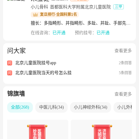
科医院”“双十佳人民满意医院”“北京最受欢迎三甲医院”荣誉
小儿骨科
首都医科大学附属北京儿童医院
三甲
称号及“首都劳动奖状”“全国五一劳动奖状”“全国模范职工之
复旦排行·全国科第1名
家”。
擅长：多指畸形、并指畸形、多趾、并趾、手部先天性畸形、儿童骨折、下肢骨关节损伤、上肢骨关节损伤、先天性手部关节挛缩、手部腱鞘囊肿、手外伤、扁平足、先天性马蹄内翻足、先天性高弓足
在线咨询：
已开通
预约挂号：
已开通
问大家
查看更多
北京儿童医院挂号app
问
2条回答
北京儿童医院当天的号怎么挂
问
5条回答
锦旗墙
查看更多
全部
(
268
)
中医儿科
(
34
)
小儿神经外科
(
34
)
小儿外科
(
2
妙
医
光
济
手
德
明
世
回
高
天
良