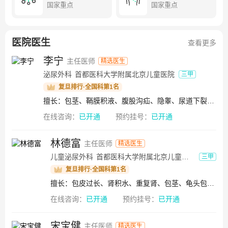
科
国家重点
国家重点
现有教授、副教授167人，承担着博士、硕士研究生，长学制
儿科专业，护理大专及继续医学教育等多层次教学任务，并
设有博士后流动站，每年为社会输送大量优秀儿科人才。北
医院医生
京儿童医院积极发挥学科龙头作用，领航儿科行业发展。
查看更多
2013年牵头组建北京儿童医院集团，创新“病人不动、医生移
李宁
主任医师
精选医生
动”的模式服务全国患儿，目前理事单位成员已达73家。医院
泌尿外科
首都医科大学附属北京儿童医院
三甲
与美国、俄罗斯、加拿大、意大利、澳大利亚、瑞典、德
复旦排行·全国科第1名
国、法国、日本、新加坡等国家的儿童医疗机构和科研院所
擅长：包茎、鞘膜积液、腹股沟疝、隐睾、尿道下裂、肾积水、重复肾、隐匿阴茎、尿道瘘、龟头包皮炎、睾丸炎、附睾炎、睾丸扭转、膀胱输尿管反流、输尿管狭窄
建立了良好的关系和广泛的合作，是科技部认定的儿童重大
疾病国际科技合作基地。医院以病人为中心，全心全意为儿
在线咨询：
已开通
预约挂号：
已开通
童服务，大力弘扬“公慈勤和”院训精神，涌现出全国优秀共
产党员贾立群、全国三八红旗手标兵钱素云等杰出代表。医
林德富
主任医师
精选医生
院坚持公益，始终“关注儿童、关注健康”，成立“北京儿童健
儿童泌尿外科
首都医科大学附属北京儿童医院
三甲
康基金会”，扶助困难家庭患儿就医；组织医疗骨干参加援疆
复旦排行·全国科第1名
援藏任务、“人才京郊行”、大型义诊活动，为偏远地区和基
层单位的儿童送医、送药、送健康；开展免费救治西藏先心
擅长：包皮过长、肾积水、重复肾、包茎、龟头包皮炎、睾丸肿瘤、肾母细胞瘤、隐睾、小儿疝气、隐匿阴茎、睾丸或阴囊发育不全、鞘膜积液、尿道下裂、尿道上裂、尿布皮炎
病、唇腭裂患儿活动，举办血友病、糖尿病、白血病儿童夏
在线咨询：
已开通
预约挂号：
已开通
令营，传递医者大爱。北京儿童医院先后获得“全国文明单
位”“首都文明单位标兵”“首都文明服务示范窗口”“最受欢迎专
宋宝健
主任医师
精选医生