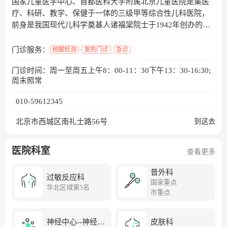
国家儿童医学中心、首都医科大学附属北京儿童医院是集医
疗、科研、教学、保健于一体的三级甲等综合性儿科医院，
前身是我国现代儿科学奠基人诸福棠院士于1942年创办的北
平私立儿童医院。医院总占地面积7万平方米，建筑面积 12
万平方米，编制病床970张，年均门诊量约300万人次，住院
门诊服务：
核酸检测
发热门诊
急诊
病人8万余人次，手术逾3.4万例。医院技术力量雄厚。拥有
门诊时间：周一至周五上午8：00-11：30下午13：30-16:30;
国家级重点学科儿科学，国家儿童肿瘤监测中心、国家呼吸
周末照常
系统疾病临床医学研究中心等12个国家级平台，10个国家临
床重点专科，7个北京市重点实验室，4个北京市级研究平台
010-59612345
以及16个市级医疗中心。医院设有疑难病例会诊中心和远程
会诊中心，儿科疑难重症疾病的诊断治疗水平居国内领先地
北京市西城区南礼士路56号
到这去
位。北京儿童医院共有在职职工3386人，其中医生1032人，
护士1378人，医技486人。正高级职称319人，副高级职称
医院科室
查看更多
392人，中级职称832人。医院拥有中国现代儿科学奠基人诸
福棠、小儿白血病专业学科带头人胡亚美、中国小儿外科创
普外科
始人之一张金哲等国内儿科界仅有的三位院士，以及突出贡
过敏反应科
国家重点
华北区域第5名
献专家、享受国务院政府特殊津贴人员、新世纪百千万人才
市重点
工程国家级人选、国家杰出青年科学基金获得者等众多高层
次人才。医院拥有教育部儿科学国家重点学科和国家级优秀
神经中心--神经外
皮肤科
教学团队，是首都医科大学儿科医学院和儿科学系所在地，