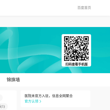
百度首页
扫码查看手机版
锦旗墙
医院未官方入驻，信息全网聚合
官方认领
科
(
1
)