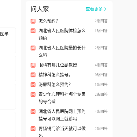
问大家
查看更多
怎么预约？
问
2条回答
湖北省人民医院体检怎么
问
1条回答
医学
预约
湖北省人民医院最擅长什
问
2条回答
么科
眼科有哪几位副教授
问
4条回答
精神科怎么挂号。
问
0条回答
泌尿科怎么预约？
问
1条回答
青少年心理科挂哪个专家
问
2条回答
的号合适
湖北省人民医院网上预约
问
4条回答
挂号可以网上就诊吗
胃肠镜门诊当天就可以做
问
2条回答
吗