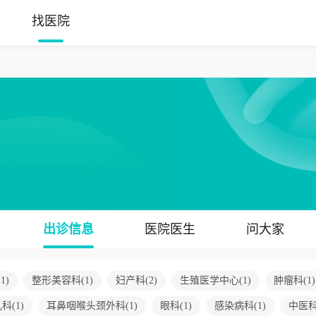
找医院
出诊信息
医院医生
问大家
(
1
)
整形美容科
(
1
)
妇产科
(
2
)
生殖医学中心
(
1
)
肿瘤科
(
1
)
儿科
(
1
)
耳鼻咽喉头颈外科
(
1
)
眼科
(
1
)
感染病科
(
1
)
中医