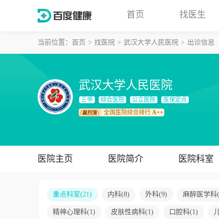
首页
找医生
当前位置：
首页
找医院
武汉大学人民医院
出诊信息
武汉大学人民医院
三甲
综合医院
公立医院
医保定点
全国医院综合排行
A++
医院主页
医院简介
医院科室
重点科室
(
21
)
内科
(
8
)
外科
(
9
)
麻醉医学科
精神心理科
(
1
)
皮肤性病科
(
1
)
口腔科
(
1
)