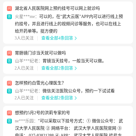
湖北省人民医院网上预约挂号可以网上就诊吗
问
火星***me：
可以的，在“武大云医”APP内可以进行线上预
答
约挂号，并且进行线上的视频问诊等服务，也可以在线上
给开药单等。挺方便的
3人已关注
查看全部4条回答
胃肠镜门诊当天就可以做吗
问
山羊***纪老：
胃镜当天挂号，一般当天可以做。
答
2人已关注
查看全部2条回答
怎样预约白雪光心理医生？
问
山羊***纪老：
微信关注医院公众号，预约一下试试看
答
2人已关注
查看全部2条回答
想预约5月2号的洪莉专家的号
问
ne***乐园：
"可以采取以下挂号方式：① 微信公众号： 武
答
汉大学人民医院 ② 网络平台： 武汉大学人民医院官网 ③
电话： 027-83821288 ④ APP： 武汉大学人民医院 挂号方