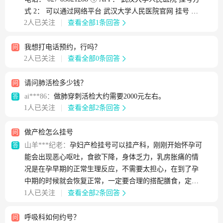
式 2： 可以通过网络平台 武汉大学人民医院官网 挂号 挂
2人已关注
查看全部1条回答
号方式 3： 可以通过电话 027-83821288 挂号 挂号方式 4：
可以通过APP 武汉大学人民医院 挂号"
我想打电话预约，行吗？
问
2人已关注
查看全部0条回答
请问肺活检多少钱？
问
ai***86：
做肺穿刺活检大约需要2000元左右。
答
1人已关注
查看全部2条回答
做产检怎么挂号
问
山羊***纪老：
孕妇产检挂号可以挂产科，刚刚开始怀孕可
答
能会出现恶心呕吐，食欲下降，身体乏力，乳房胀痛的情
况是在孕早期的正常生理反应，不需要太担心，在到了孕
中期的时候就会恢复正常，一定要合理的搭配膳食，定期
1人已关注
查看全部2条回答
到医院做产检，一定要一个月检查一次，确保胎儿的正常
发育
呼吸科如何约号？
问