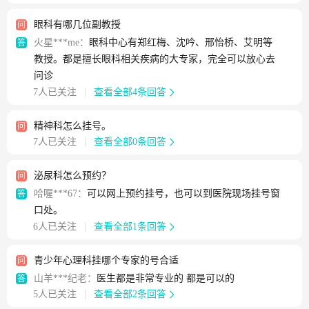
眼科有哪几位副教授
问
火星***me：
眼科中心有郑红梅、沈吟、邢怡桥、艾明等
答
教授。都是擅长眼科相关疾病的大专家，完全可以放心去
问诊
7人已关注
查看全部4条回答
精神科怎么挂号。
问
7人已关注
查看全部0条回答
泌尿科怎么预约？
问
哈喔***67：
可以网上预约挂号，也可以到医院现场挂号窗
答
口处。
6人已关注
查看全部1条回答
青少年心理科挂哪个专家的号合适
问
山羊***纪老：
医生都是非常专业的 都是可以的
答
5人已关注
查看全部2条回答