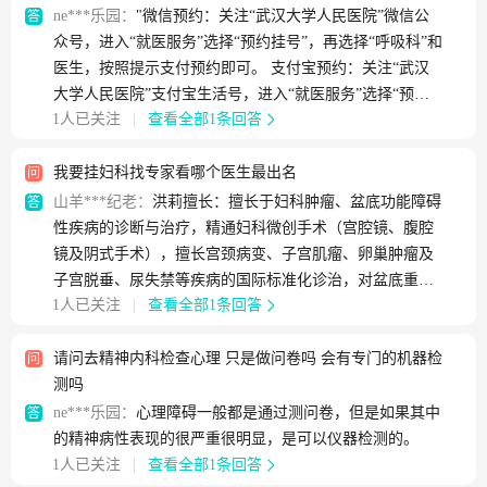
ne***乐园：
"微信预约：关注“武汉大学人民医院”微信公
答
众号，进入“就医服务”选择“预约挂号”，再选择“呼吸科”和
医生，按照提示支付预约即可。 支付宝预约：关注“武汉
大学人民医院”支付宝生活号，进入“就医服务”选择“预约
1人已关注
查看全部1条回答
挂号”，再选择“呼吸科”和医生，按照提示支付预约即可。
官网预约：在武汉大学人民医院的官网上直接挂号。 "
我要挂妇科找专家看哪个医生最出名
问
山羊***纪老：
洪莉擅长：擅长于妇科肿瘤、盆底功能障碍
答
性疾病的诊断与治疗，精通妇科微创手术（宫腔镜、腹腔
镜及阴式手术），擅长宫颈病变、子宫肌瘤、卵巢肿瘤及
子宫脱垂、尿失禁等疾病的国际标准化诊治，对盆底重建
1人已关注
查看全部1条回答
手术、妇科癌症的根治性手术及综合治疗有丰富的经验，
同时在盆底功能障碍性疾病和妇科肿瘤领域进行了相关的
系统基础研究。洛若愚擅长：子宫内膜异位症、月经病
请问去精神内科检查心理 只是做问卷吗 会有专门的机器检
问
（功能失调性子宫出血、闭经等）、更年期综合征等各种
测吗
妇科内分泌疾病诊治及妇科肿瘤的综合治疗；各种阴式手
ne***乐园：
心理障碍一般都是通过测问卷，但是如果其中
答
术、宫腔镜、腹腔镜微创手术。
的精神病性表现的很严重很明显，是可以仪器检测的。
1人已关注
查看全部1条回答