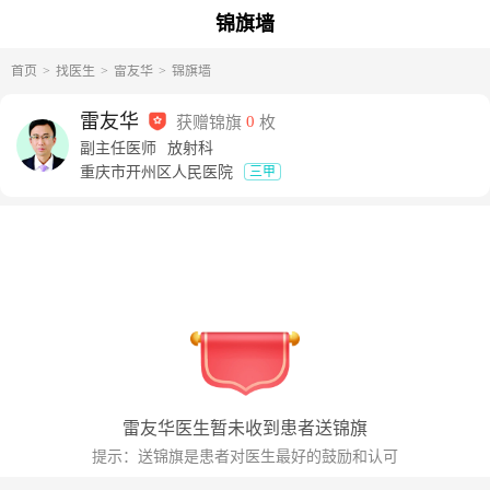
锦旗墙
首页
找医生
雷友华
锦旗墙
雷友华
获赠锦旗
0
枚
副主任医师
放射科
重庆市开州区人民医院
三甲
雷友华
医生暂未收到患者送锦旗
提示：送锦旗是患者对医生最好的鼓励和认可