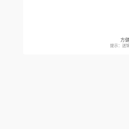
方
提示：送