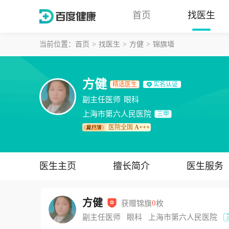
首页
找医生
当前位置：
首页
找医生
方健
锦旗墙
方健
精选医生
实名认证
副主任医师
眼科
上海市第六人民医院
三甲
医院全国
A+++
医生主页
擅长简介
医生服务
方健
获赠锦旗
0
枚
副主任医师
眼科
上海市第六人民医院