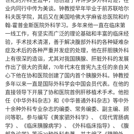
世纪的外科生涯中，他创造了许许多多外科奇迹，在
业内同行中传为美谈。钟教授早年毕业于前苏联哈尔
科夫医学院，其后又在美国哈佛大学麻省总医院和约
翰-霍普金斯医院外科学习。多年来他一直在临床第
一线工作，有坚实而广泛的理论基础和丰富的临床经
验，手术技术清湛，善于解决腹部外科的各种疑难杂
症及术后的各种严重并发症的处理，他在肝胆胰外科
上有很深的造诣，尤其对我国胰腺、肝脏外科的发展
作出了很大的贡献，70年代末在曾宪九主任的亲自关
心下他在协和医院创建了国内首个胰腺外科。钟教授
多年以来一直是国际外科学会中国会员代表。在他的
直接领导下开展了协和医院首例肝移植术手术。他担
任《中华外科杂志》和《中华普通外科杂志》等中外
十余种外科专业杂志的编委、常务编委、副主编、顾
问等职。参与编写《黄家驷外科学》、《现代胃肠病
学》、《临床胰腺病学》、《外科临床指导》、《腹