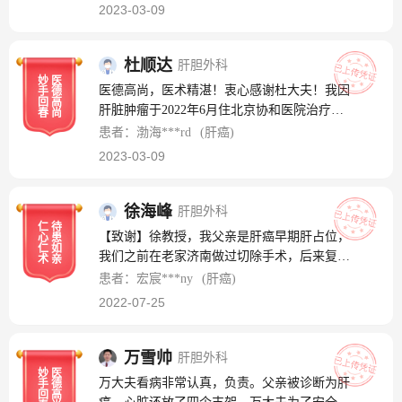
益求精；对患者和蔼可亲、无微不至，是一位
母亲的恢复情况，反复叮嘱注意事项，细心和
2023-03-09
可敬可爱的好大夫！
贴心令我们倍感宽慰。也许以上只是贵科工作
日常，但对于敏感脆弱的家庭来说都是黑暗中
杜顺达
肝胆外科
的一丝丝光亮！ 【致谢】 感恩崇高的医德，
妙
医
精湛的技术，带给我们全家生的希望！给了我
医德高尚，医术精湛！衷心感谢杜大夫！我因
手
德
回
高
们莫大的鼓励！激动之情无以言表。
肝脏肿瘤于2022年6月住北京协和医院治疗。
春
尚
同年6月23日，杜大夫为我做了肿瘤切除手
患者：渤海***rd
(肝癌)
术，手术干净彻底，术后恢复很好，后于2022
2023-03-09
年9月和2023年3月两次复查，结果很好，特别
感谢杜大夫！
徐海峰
肝胆外科
仁
待
【致谢】徐教授，我父亲是肝癌早期肝占位，
心
患
仁
如
我们之前在老家济南做过切除手术，后来复发
术
亲
了，所以，想着北京协和医院是治疗癌症的天
患者：宏宸***ny
(肝癌)
花板，所以就约了徐教授看诊，第一次看的时
2022-07-25
候徐教授很耐心的给我们出了治疗方案，
万雪帅
肝胆外科
妙
医
万大夫看病非常认真，负责。父亲被诊断为肝
手
德
回
高