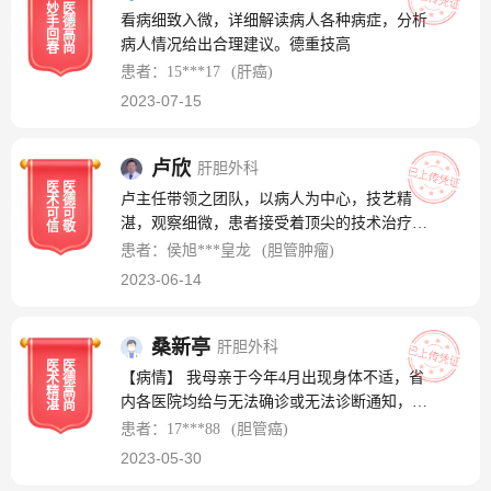
妙
医
看病细致入微，详细解读病人各种病症，分析
手
德
回
高
病人情况给出合理建议。德重技高
春
尚
患者：15***17
(肝癌)
2023-07-15
卢欣
肝胆外科
医
医
卢主任带领之团队，以病人为中心，技艺精
术
德
可
可
湛，观察细微，患者接受着顶尖的技术治疗，
信
敬
享受如沐春天的精心呵护。衷心的向您致敬。
患者：侯旭***皇龙
(胆管肿瘤)
2023-06-14
桑新亭
肝胆外科
医
医
【病情】 我母亲于今年4月出现身体不适，省
术
德
精
高
内各医院均给与无法确诊或无法诊断通知，短
湛
尚
短半个月时间，我母亲身体状态的每况愈下；
患者：17***88
(胆管癌)
病情发展速度之快、以及不确定性，令全家几
2023-05-30
度陷入极度悲痛之中。 【疗效】 桑教授团