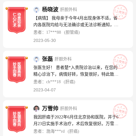
队，第一时间向我们提供帮助，以专业的诊疗
及人文的关怀，让我母亲在这段期间免于疾病
杨晓波
肝胆外科
仁
待
困苦;，不厌其烦地协助我们处理突发情况，昼
【病情】 我母亲于今年4月出现身体不适，省
心
患
夜不停地为我母亲制定诊疗方案。这期间，医
仁
如
内各医院均给与无法确诊或无法诊断通知，短
术
亲
护人员不辞辛苦地为我母亲进行一次又一次检
短半个月时间，我母亲身体状态的每况愈下；
患者：17***88
(胆管癌)
查，细心叮嘱我们平日的注意事项， 【服务】
病情发展速度之快、以及不确定性，令全家几
2023-05-30
现母亲已经出院，在这之前，专家团队还建立
度陷入极度悲痛之中。 【疗效】 桑教授和杨
了医患群，后续询问母亲的恢复情况，反复叮
晓波医师团队，第一时间向我们提供帮助，以
嘱注意事项，细心和贴心令我们倍感宽慰。也
专业的诊疗及人文的关怀，让我母亲在这段期
张磊
肝胆外科
许以上只是贵科工作日常，但对于敏感脆弱的
妙
医
间免于疾病困苦;感谢杨晓波医生，不厌其烦地
张医生好！ 患者楚*入贵院诊治以来，在您的
手
德
家庭来说都是黑暗中的一丝丝光亮！ 【致谢】
协助我们处理突发情况，昼夜不停地为我母亲
回
高
精心诊治下，病情好转，恢复很好，特此致
春
尚
感恩各位崇高的医德，精湛的技术，带给我们
制定诊疗方案。这期间，医护人员不辞辛苦地
谢！祝张医生工作顺利！祝贵院越来越好！ 谢
患者：ch***18
(肝癌)
全家生的希望！给了我们莫大的鼓励！激动之
为我母亲进行一次又一次检查，细心叮嘱我们
谢您张医生！ 患者家属：楚*
情无以言表。在母亲短暂辛劳的一生中，始终
2023-04-07
平日的注意事项，杨晓波医生每日定点查房3
教导我们，对于这个世界的善意要勇敢地反馈
次，天天不落，直至手术后至今。手术进行了
和传递下去，我执笔写下这封信，希望将在贵
9个多小时，好在功夫不负有心人，母亲已病
万雪帅
肝胆外科
科接收到的善意播撒出去，并再次表达感激之
近两月，手术很成功！也庆幸在各位的帮助
妙
医
情。偶尔治愈、常常帮助、总是安慰，我们深
我因肝癌于2022年6月住北京协和医院，并于6
手
德
下，病理报告结果超出预期！万分之一的概率
回
高
受命运是无常的，医学是进步的，共情是需要
月23日实施手术治疗，术后恢复很好。万雪帅
春
尚
被我们遇上！ 【服务】 现母亲已经出院，在
边界的，衷心希望更多患者可以得到治愈；
大夫医术精湛，医德高尚；工作深入细致，精
患者：渤海***rd
(肝癌)
这之前，专家团队还建立了医患群，后续询问