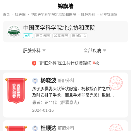
锦旗墙
首页
找医院
中国医学科学院北京协和医院
肝脏外科
科室锦旗墙
中国医学科学院北京协和医院
三甲
综合医院
公立医院
医保定点
肝脏外科
全部疾病
“肝脏外科”医生共计获赠锦旗
10
枚
杨晓波
肝胆外科
妙
医
孩子胆囊乳头状管状腺瘤，杨教授百忙之中，
手
德
回
高
及时安排了手术，而且手术非常完美！致谢杨
春
尚
教授！
患者：芷**代
(胆囊息肉)
2024-01-16
杜顺达
肝胆外科