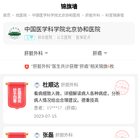
锦旗墙
首页
找医院
中国医学科学院北京协和医院
肝脏外科
科室锦旗墙
中国医学科学院北京协和医院
三甲
综合医院
公立医院
医保定点
肝脏外科
肝癌
“肝脏外科”医生共计获赠“肝癌”相关锦旗
6
枚
杜顺达
肝胆外科
妙
医
看病细致入微，详细解读病人各种病症，分析
手
德
回
高
病人情况给出合理建议。德重技高
春
尚
患者：15***17
(肝癌)
2023-07-15
张磊
肝胆外科