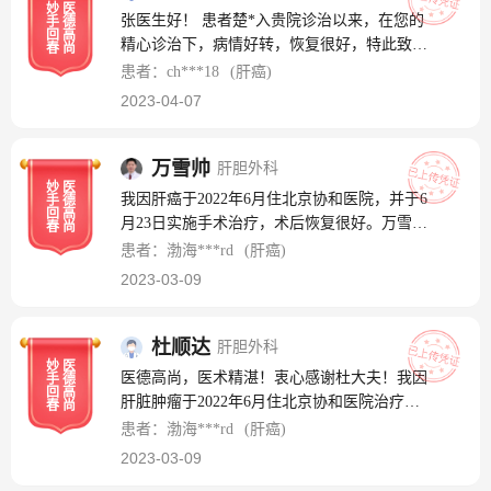
妙
医
张医生好！ 患者楚*入贵院诊治以来，在您的
手
德
回
高
精心诊治下，病情好转，恢复很好，特此致
春
尚
谢！祝张医生工作顺利！祝贵院越来越好！ 谢
患者：ch***18
(肝癌)
谢您张医生！ 患者家属：楚*
2023-04-07
万雪帅
肝胆外科
妙
医
我因肝癌于2022年6月住北京协和医院，并于6
手
德
回
高
月23日实施手术治疗，术后恢复很好。万雪帅
春
尚
大夫医术精湛，医德高尚；工作深入细致，精
患者：渤海***rd
(肝癌)
益求精；对患者和蔼可亲、无微不至，是一位
2023-03-09
可敬可爱的好大夫！
杜顺达
肝胆外科
妙
医
医德高尚，医术精湛！衷心感谢杜大夫！我因
手
德
回
高
肝脏肿瘤于2022年6月住北京协和医院治疗。
春
尚
同年6月23日，杜大夫为我做了肿瘤切除手
患者：渤海***rd
(肝癌)
术，手术干净彻底，术后恢复很好，后于2022
2023-03-09
年9月和2023年3月两次复查，结果很好，特别