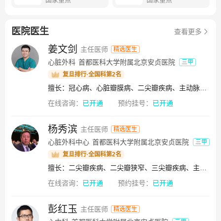
州院区位于城市副中心北部宋庄镇，紧邻河北廊坊北三县，
总建筑面积约34万平方米，编制床位1300张，历经4年建设历
程，于2024年10月19日正式开诊。通州院区立足副中心，辐
医院医生
查看更多
射京津冀，进一步优化医疗卫生资源布局，承担起副中心及
姜文剑
主任医师
精选医生
周边京津冀人群心血管急危重症救治和基本医疗保障任务。
心脏外科
首都医科大学附属北京安贞医院
三甲
医院现为国家心血管疾病临床医学研究中心，国家区域医疗
复旦排行·全国科第2名
中心建设输出医院，2021年以来连续三年心脏内科和心脏外
科单中心手术例数位居全国第一，医疗质量位于全国前列，
擅长：冠心病、心脏瓣膜病、二尖瓣疾病、主动脉瓣疾病、多瓣膜病、心肌梗死、主动脉夹层、急性心内膜炎、亚急性心内膜炎、感染性心内膜炎、房间隔缺损
临床能力达到国际一流，努力打造心血管疾病救治的最后一
在线咨询：
已开通
预约挂号：
已开通
站。医院现有职工4000余人，现有北京学者、国自然杰青、
突贡等省部级以上人才70余人。拥有国家重点学科1个（心血
杨秀滨
主任医师
精选医生
管内科），国家临床重点专科5个（心血管内科、心脏大血管
心脏外科中心
首都医科大学附属北京安贞医院
三甲
外科、老年病科、妇科、重症医学科），省级临床重点专科7
个（儿科、心血管内科、重症医学科、医学影像科、医学检
复旦排行·全国科第2名
验科、流行病学、麻醉科），北京市质控中心2个（体外生命
擅长：二尖瓣疾病、二尖瓣狭窄、三尖瓣疾病、主动脉瓣疾病、主动脉瓣狭窄、主动脉瓣关闭不全、肺动脉瓣疾病、三尖瓣下移畸形、冠心病、心肌桥、心绞痛、心肌梗死、肥厚性心肌病、缩窄性心包炎、亚急性心内膜炎
支持、心血管内科）。医院是首都医科大学第六临床医学院
在线咨询：
已开通
预约挂号：
已开通
和护理学院第十临床教学部。有博士生培养点18个，博士生
导师88人；硕士生培养点32个，硕士生导师223人。在院学生
彭红玉
主任医师
精选医生
1900余人。有北京市住院医师规范化培训基地16个，国家专