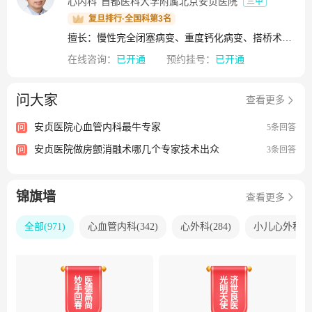
心内科
首都医科大学附属北京安贞医院
三甲
科医师规范化培训基地3个。多年来，医院为全国各地培养了
万余名高水平的心肺血管相关学科人才。医院拥有科技部创
复旦排行·全国科第3名
新团队、科技部创新人才培养示范基地、教育部心血管重塑
擅长：慢性完全闭塞病变、重度钙化病变、搭桥术后桥血管失败、慢性肾功能不全合并冠心病、冠心病合并心力衰竭、慢性肾功能不全、外周血管疾病、脑血管疾病、恶性肿瘤
相关疾病重点实验室、教育部心血管疾病生物医学工程实验
在线咨询：
已开通
预约挂号：
已开通
室等5个国家级平台和17个省部级平台。建设专病数据库及样
本库，建设医企联合实验室，构建产、学、研、医协同创新
问大家
体系。建立了全国规模最大的冠心病专病队列、房颤队列。
查看更多
作为全球最大的心脏中心，北京安贞医院心血管疾病诊疗规
安贞医院心血管内科最牛专家
问
5条回答
模、质量均位居世界领军地位。通州、朝阳两院区将实行一
体化发展模式，不断向着科研型、创新型医院转型，矢志打
安贞医院做房颤消融术哪几个专家技术出众
问
3条回答
造心血管疾病救治的最后一站！
锦旗墙
查看更多
全部
(
971
)
心血管内科
(
342
)
心外科
(
284
)
小儿心外科
(
1
妙
医
光
济
手
德
明
世
回
高
天
良
春
尚
使
医