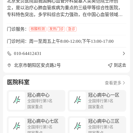
北京安贞医院由我国胸心血管外科奠基人吴英恺院士所创
立，是以治疗心肺血管疾病为重点的三级甲等综合性医院，
专科特色突出，多学科综合实力强劲，在中国心血管领域处
于领军地位。1984年4月14日，北京安贞医院正式成立，与北
京市心肺血管中心为一个联合体。吴英恺院士被北京市卫生
门诊服务：
核酸检测
发热门诊
急诊
局党组任命为首任院长；同年11月20日，经北京市卫生局党
门诊时间：周一至周五上午8:00-12:00;下午13:00-17:00
组批准，中共北京安贞医院委员会正式成立，北京市心肺血
管医疗研究中心与北京安贞医院为一个党委，王登弟任第一
010-64412431
任党委书记。北京安贞医院从最开始仅有一个“工字楼”起
步，建院仅3年心外手术例数突破600例，确立了在综合医院
北京市朝阳区安贞路2号
到这去
的领军地位，建院7年就完成了院内第一例、国内第二例心脏
移植手术，打破了沉寂14年之久的医学禁区。在医院四十年
医院科室
发展历程中，逐步经历了“大专科、小综合”、“强专科、大综
查看更多
合”、“强专科、优综合”的各阶段特色，形成了心血管学科优
冠心病中心
冠心病中心一区
势突出、综合学科蓬勃发展的局面。1996年，吴英恺老院长
全国排行第3名
全国排行第3名
提出了“公勤严廉”的院训，“公”是公正、公平、一心为公、
国家重点
国家重点
公而忘私；“勤”是勤奋、勤快、勤劳、勤学；“严”是严肃、
严谨、严格、严密；廉就是廉洁自律、廉洁行医，这也成为
冠心病中心七区
冠心病中心三区
安贞人的精神源头和文化底色。 作为北京疏解非首都功能、
全国排行第3名
全国排行第3名
优化北京城市副中心布局的重点建设项目，北京安贞医院通
国家重点
国家重点