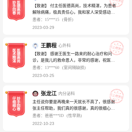
妙
医
科手术后逐渐好转，得以恢复日益健康的体
【致谢】 付主任医德高尚，技术精湛，为患者
手
德
魄。 在此，我首先要感谢来自深圳罗湖医院重
回
高
解除病痛，极具责任心，我和家人深受感动，
春
尚
症医学科的彭绵主任，是她在即将为孩子在罗
由衷感恩! 【服务】 付主任每天早上带队探诊
患者：15***15
(骨折)
湖医院进行骨科手术前找到了我，告知我在成
术后患者，嘘寒问暖，有问必答，有求必应，
2023-03-29
人骨科医院对孩子实施骨科手术可能潜在的风
令家属感到心里踏实! 【疗效】 付主任以专业
险，让我考虑有无意愿转院到深圳儿童医院为
高超的技术为患者保驾护航，让我的孩子在手
孩子做手术，并热心联系了深圳儿童医院的骨
术中得到最有效的治疗重回健康!
王鹏程
心外科
科专家付桂兵主任驱车为孩子会诊，付主任了
医
医
【致谢】 感谢王医生一路来的耐心治疗和问
术
德
解了孩子的情况后当即表示可以转院并亲自为
精
高
诊，是我儿的救命恩人，非常的感谢，祝医生
湛
尚
孩子做了骨科手术。 付主任专注于儿童骨科数
身体健康，万事如意，家庭幸福！
患者：13***60
(室间隔缺损)
十年，医术精湛，医德高尚，医者仁心，对孩
子的双上肢三个部位带领医疗团队为我的孩子
2023-03-25
精心救治护理，单就其中一个部位的粉碎性骨
折就进行了长达近六个小时的术中处理，完成
张龙江
内分泌科
三个部位的手术花了将近八个小时，这其中的
仔
妙
专业、辛苦和耐心可见一斑。 我代表孩子的家
主任说你要是再晚来一天就长不高了，很感谢
细
手
细
回
属，向这样优秀、敬业、专业和高尚的医生、
张主任帮助，我们真的很感谢，真的很细心很
心
春
护士等医务工作者一并表达感恩之情。
细心很仔细 【致谢】 【服务】 张主任很细心
患者：爸爸***ID
(性早熟)
的跟我们讲了病情的原因 【疗效】 现在真的
2022-10-23
长高了不少了，至少有长了四厘米 【病情】