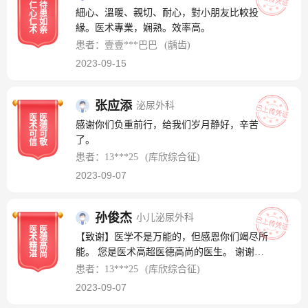
仁
待
康，一切顺利！
細心、溫暖、親切、耐心，對小朋友比較投
心
患
仁
如
緣。医术專業，娴熟。效率高。
术
亲
患者：壹壹***巴巴
(龋齿)
2023-09-15
张应添
泌尿外科
医
医
感谢你们负重前行，给我们岁月静好，辛苦
术
德
可
可
了。
信
敬
患者：13***25
(库欣综合征)
2023-09-07
孙俊杰
小儿泌尿外科
医
医
【致谢】医学不是万能的，但感恩你们竭尽所
术
德
精
高
能。 您是医术高超医德高尚的医生。 谢谢，
湛
尚
辛苦了
患者：13***25
(库欣综合征)
2023-09-07