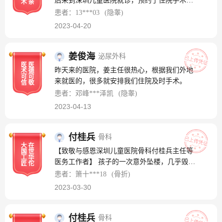
后来到深圳儿童医院就诊，预约了住院手术，
术
亲
生说保守治疗可能到了一年或者更长的时间，
也是王浩医生主刀的，手术宝宝恢复的很好，
患者：13***03
(隐睾)
我们都不知道怎么办才好，也有人劝我们放
王医生也真的很耐心，笑容满面，言语温和，
弃，可我们都舍不得，一直在查哪里可以治
2023-04-20
极大的缓解了我的焦虑，祝您身体健康，工作
疗，好在后面有网友和我们说了深圳儿童医
顺利，到时复查也会找王医生，对于我们外地
院，我们找到了这里，感谢潘主任医术高明，
奔着王医生去的真的很值
姜俊海
泌尿外科
妙手回春，技术超高让我的孩子摆脱了呼吸
医
医
机，感谢耳鼻喉科的医护人员每天过来关心我
昨天来的医院，姜主任很热心，根据我们外地
术
德
可
可
宝宝。
来就医的，很多就安排我们住院及时手术。
信
敬
患者：邓峰***泽凯
(隐睾)
2023-04-13
付桂兵
骨科
大
在
【致敬与感恩深圳儿童医院骨科付桂兵主任等
国
世
工
华
医务工作者】 孩子的一次意外坠楼，几乎毁掉
匠
佗
孩子及其父母，包括整个家庭，不幸中的万幸
患者：箫十***18
(骨折)
是孩子在多方积极努力救治下先后辗转深圳罗
2023-03-30
湖医院急诊科、重症医学科以及深圳儿童医院
骨科，孩子经受了一次又一次生死考验，终于
从命悬一线到脱离生命危险，再到顺利接受骨
付桂兵
骨科