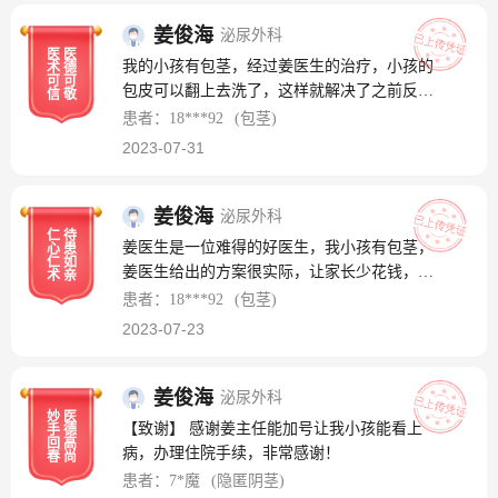
姜俊海
泌尿外科
医
医
我的小孩有包茎，经过姜医生的治疗，小孩的
术
德
可
可
包皮可以翻上去洗了，这样就解决了之前反复
信
敬
发炎的问题，我们家长的心也放下了心头大
患者：18***92
(包茎)
石，非常感谢姜医生！
2023-07-31
姜俊海
泌尿外科
仁
待
姜医生是一位难得的好医生，我小孩有包茎，
心
患
仁
如
姜医生给出的方案很实际，让家长少花钱，又
术
亲
可以让患者得到更好的治疗和减轻疼痛，平时
患者：18***92
(包茎)
给我们看诊时如何使用药物，有哪些要注意
2023-07-23
的，也很有耐心跟我们说！我是真心感激姜医
生！！谢谢姜医生！
姜俊海
泌尿外科
妙
医
【致谢】 感谢姜主任能加号让我小孩能看上
手
德
回
高
病，办理住院手续，非常感谢！
春
尚
患者：7*魔
(隐匿阴茎)