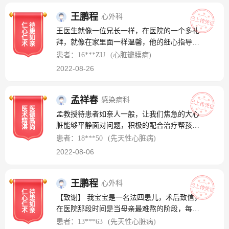
渐渐好转了起来 【致谢】 感谢张主任的恩，
谢谢 感觉无法用言语来形容
王鹏程
心外科
仁
待
王医生就像一位兄长一样，在医院的一个多礼
心
患
仁
如
拜，就像在家里面一样温馨，他的细心指导和
术
亲
耐心的帮助解答，给了我们很大很大的帮助，
患者：16***ZU
(心脏瓣膜病)
同时又帮我们解决了燃眉之急！感谢王医生，
2022-08-26
我会一直记在心上！梅学文家长敬上！
孟祥春
感染病科
医
医
孟教授待患者如亲人一般，让我们焦急的大心
术
德
精
高
脏能够平静面对问题，积极的配合治疗帮孩子
湛
尚
解决病症。
患者：18***50
(先天性心脏病)
2022-08-06
王鹏程
心外科
仁
待
【致谢】 我宝宝是一名法四患儿，术后致信，
心
患
仁
如
在医院那段时间是当母亲最难熬的阶段，每每
术
亲
医生护士来的一句话就可以决定我们的一天心
患者：13***63
(先天性心脏病)