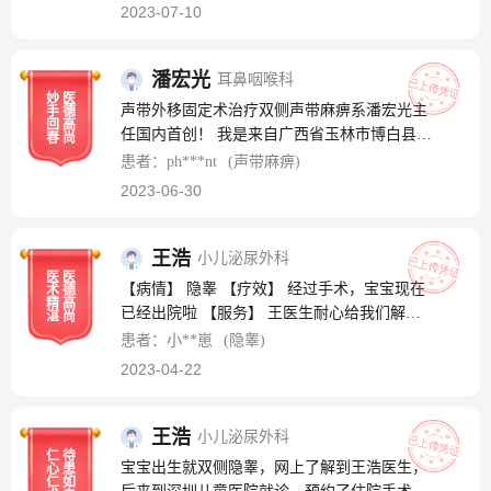
2023-07-10
潘宏光
耳鼻咽喉科
妙
医
声带外移固定术治疗双侧声带麻痹系潘宏光主
手
德
回
高
任国内首创！ 我是来自广西省玉林市博白县
春
尚
的，我宝宝4月份出生后呼吸困难，从我们当
患者：ph***nt
(声带麻痹)
地的妇幼转到人民医院抢救，在人民医院气管
2023-06-30
插管了20天左右，情况还是没得好转，又查不
出是什么原因导致的呼吸困难，我们就要求转
上玉林市人民医院，在市一住了一个星期多星
王浩
小儿泌尿外科
医
医
期，还是没能好转，医生怀疑是双侧声带麻
【病情】 隐睾 【疗效】 经过手术，宝宝现在
术
德
痹，约了当院的耳鼻喉科会诊，还是没有找到
精
高
已经出院啦 【服务】 王医生耐心给我们解答
湛
尚
原因，我们又转了广西区妇幼，在区妇幼确诊
疑惑，然后预约手术 【致谢】 祝愿王医生和
患者：小**崽
(隐睾)
双侧声带麻痹，大概10左右脱机了呼吸机，只
儿童医院全体医护人员身体健康、万事如意
2023-04-22
需要吸氧就可以了，医生叫我们陪护了3天，
准备出院的时候宝宝因为哭闹呼吸不过来又插
了管，当时医生和我们说的是小孩还小只能保
王浩
小儿泌尿外科
守治守治疗，等她大了看是否能自己恢复，可
仁
待
宝宝出生就双侧隐睾，网上了解到王浩医生，
心
患
每天高达几千的冶疗费用让我们负债累累，医
仁
如