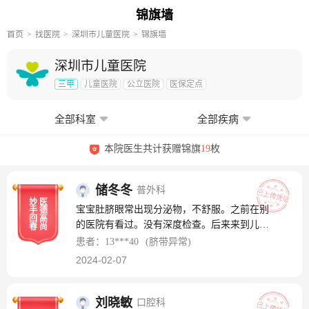
锦旗墙
首页
找医院
深圳市儿童医院
锦旗墙
深圳市儿童医院
三甲
儿童医院
公立医院
医保定点
全部科室
全部疾病
本院医生共计获赠锦旗
19
枚
储冬冬
普外科
妙
医
宝宝肚脐眼常出现分泌物，不舒服。之前在别
手
德
回
高
的医院有看过。没有深度检查。后来来到儿童
春
尚
医院有幸挂到储冬冬医生的号，给我们做细致
患者：13***40
(脐带异常)
的检查，确定需要住院手术才能根治。发现储
2024-02-07
医生是真正的医者仁心，医生不仅医术精湛，
还能消除家长的担心和孩子的困扰，是中国好
大夫，医术可信。医德可敬，祝医生身体健
刘晓敏
口腔科