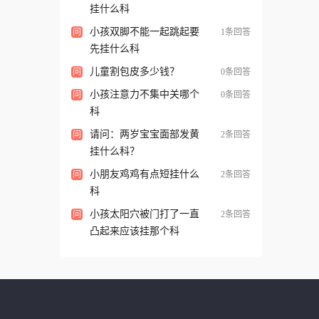
挂什么科
小孩双脚不能一起跳起要
问
1条回答
先挂什么科
儿童割包皮多少钱？
问
0条回答
小孩注意力不集中关哪个
问
0条回答
科
请问：两岁宝宝面部发黄
问
2条回答
挂什么科？
小朋友鸡鸡有点短挂什么
问
2条回答
科
小孩太阳穴被门打了一直
问
2条回答
凸起来应该挂那个科