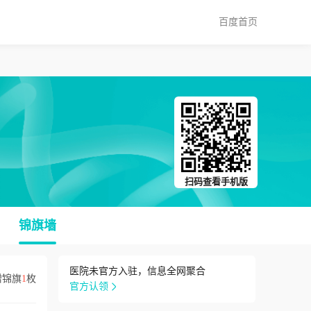
百度首页
扫码查看手机版
锦旗墙
医院未官方入驻，信息全网聚合
赠锦旗
1
枚
官方认领