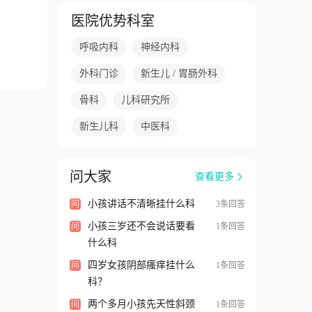
医院优势科室
呼吸内科
神经内科
外科门诊
新生儿 / 胃肠外科
骨科
儿科研究所
新生儿科
中医科
问大家
查看更多
小孩讲话不清晰挂什么科
问
3条回答
小孩三岁还不会说话要看
问
1条回答
什么科
四岁女孩阴部瘙痒挂什么
问
1条回答
科？
两个多月小孩先天性斜颈
问
1条回答