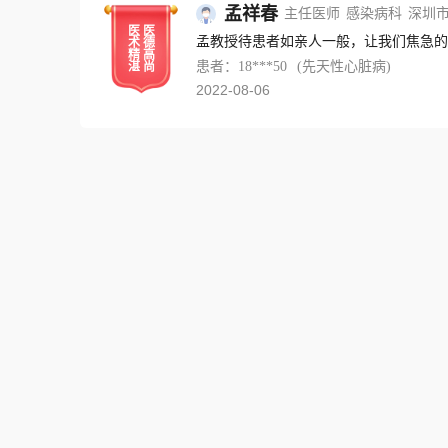
孟祥春
主任医师
感染病科
深圳
医
医
孟教授待患者如亲人一般，让我们焦急的
术
德
精
高
患者：18***50
(先天性心脏病)
湛
尚
2022-08-06