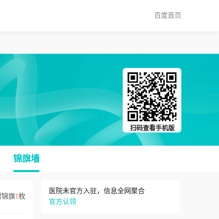
百度首页
扫码查看手机版
锦旗墙
医院未官方入驻，信息全网聚合
赠锦旗
1
枚
官方认领