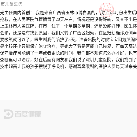
圳市儿童医院
光主任国内首创！ 我是来自广西省玉林市博白县的，我宝宝4月份出生后
抢救，在人民医院气管插管了20天左右，情况还是没得好转，又查不出是
上玉林市人民医院，在市一住了一个星期多星期，还是没能好转，医生怀
会诊，还是没有找到原因，我们又转了广西区妇幼，在区妇幼确诊双侧声
需要吸氧就可以了，医生叫我们陪护了3天，准备出院的时候宝宝因为哭闹
是小孩还小只能保守治守治疗，等她大了看是否能自己恢复，可每天高达
保守治疗可能到了一年或者更长的时间，我们都不知道怎么办才好，也有
查哪里可以治疗，好在后面有网友和我们说了深圳儿童医院，我们找到了
技术超高让我的孩子摆脱了呼吸机，感谢耳鼻喉科的医护人员每天过来关