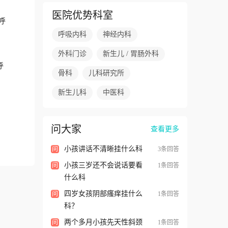
医院优势科室
呼
呼吸内科
神经内科
外科门诊
新生儿 / 胃肠外科
呼
骨科
儿科研究所
新生儿科
中医科
问大家
查看更多
小孩讲话不清晰挂什么科
问
3条回答
小孩三岁还不会说话要看
问
1条回答
什么科
四岁女孩阴部瘙痒挂什么
问
1条回答
科？
两个多月小孩先天性斜颈
问
1条回答