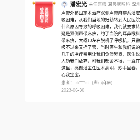
潘宏光
主任医师
耳鼻咽喉科
深
妙
医
声带外移固定术治疗双侧声带麻痹系潘宏
手
德
回
高
吸困难，从我们当地的妇幼转到人民医院
春
尚
什么原因导致的呼吸困难，我们就要求转
疑是双侧声带麻痹，约了当院的耳鼻喉科
带麻痹，大概10左右脱机了呼吸机，只
吸不过来又插了管，当时医生和我们说的
几千的冶疗费用让我们负债累累，医生说
人劝我们放弃，可我们都舍不得，一直在
这里，感谢潘主任医术高明，妙手回春，
心我宝宝。
患者：ph***nt
(声带麻痹)
2023-06-30