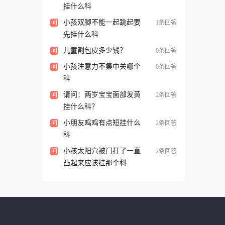
挂什么科
小孩双脚不能一起跳起要
问
1条回答
先挂什么科
儿童割包皮多少钱？
问
0条回答
小孩注意力不集中关哪个
问
0条回答
科
请问：两岁宝宝面部发黄
问
2条回答
挂什么科？
小朋友鸡鸡有点短挂什么
问
2条回答
科
小孩太阳穴被门打了一直
问
2条回答
凸起来应该挂那个科