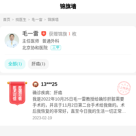
锦旗墙
首页
找医生
毛一雷
锦旗墙
毛一雷
获赠锦旗
1
枚
主任医师
普通外科
北京协和医院
三甲
全部
(
1
)
肝癌
(
1
)
13***25
医
医
术
德
确诊疾病：
肝癌
可
可
我是2022年10月25日毛一雷教授给确珍肝脏需要
信
敬
手术的，并且于11月2日第二台手术给我做的。术
后我恢复的非常好，直至今日我的生活一切正常。
在此任何方式也无法表达我对毛一雷教授的的感激
2023-02-19
之情！衷心祝福毛教授好人一生平安！！！