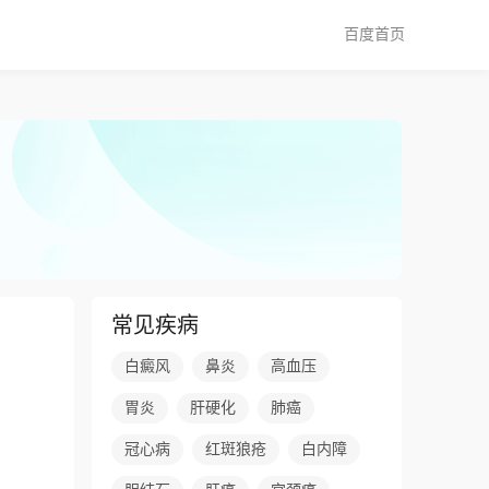
百度首页
常见疾病
白癜风
鼻炎
高血压
胃炎
肝硬化
肺癌
冠心病
红斑狼疮
白内障