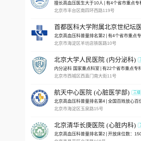
擅长高血压医生大于10人
有4个省市重点专
北京市丰台区南四环西路119号
首都医科大学附属北京世纪坛
北京高血压科普量排名第2
有4个省市重点
北京市海淀区羊坊店铁医路10号
北京大学人民医院
(
内分泌科
)
内分泌科 国家重点科室
有22个省市重点专
北京市西城区西直门南大街11号
航天中心医院
(
心脏医学部
)
三级
北京高血压科普量排名第4
全国百姓放心百
北京市海淀区玉泉路15号
北京清华长庚医院
(
心脏内科
)
北京高血压科普量排名第2
开放床位数：150