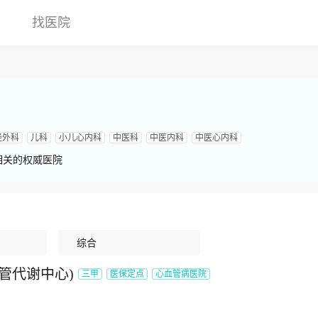
找医院
经外科
儿科
小儿心内科
中医科
中医内科
中医心内科
相关的权威医院
综合
管代谢中心
)
三甲
医保定点
心血管病医院