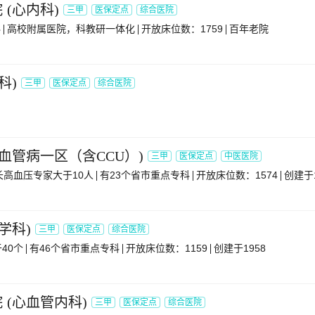
院
(
心内科
)
三甲
医保定点
综合医院
科
高校附属医院，科教研一体化
开放床位数：1759
百年老院
科
)
三甲
医保定点
综合医院
血管病一区（含CCU）
)
三甲
医保定点
中医医院
长高血压专家大于10人
有23个省市重点专科
开放床位数：1574
创建于1
学科
)
三甲
医保定点
综合医院
40个
有46个省市重点专科
开放床位数：1159
创建于1958
院
(
心血管内科
)
三甲
医保定点
综合医院