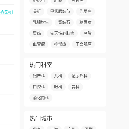
胆结石
肝癌
宫颈癌
骨折
甲状腺结节
乳腺癌
综合医院
乳腺增生
肾结石
糖尿病
胃癌
先天性心脏病
哮喘
血管瘤
抑郁症
子宫肌瘤
热门科室
妇产科
儿科
泌尿外科
口腔科
眼科
骨科
消化内科
热门城市