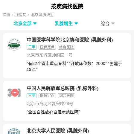
按疾病找医院
首页
找医院
北京 乳腺增生
北京全部
乳腺增生
综合
中国医学科学院北京协和医院
(
乳腺外科
)
三甲
医保定点
综合医院
北京市东城区帅府园一号
“有32个省市重点专科” “开放床位数：2000” “创建于
1921”
中国人民解放军总医院
(
乳腺外科
)
三甲
医保定点
综合医院
北京市海淀区复兴路28号
“全国百姓放心百佳示范医院”
北京大学人民医院
(
乳腺外科
)