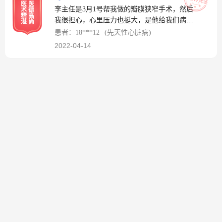
医
医
李主任是3月1号帮我做的瓣膜狭窄手术，然后
术
德
精
高
我很担心，心里压力也挺大，是他给我们病人
湛
尚
一路关心安慰，让我内心平静下来了，让我很
患者：18***12
(先天性心脏病)
顺利出院了，昨天是4月13号去复查了，内心
2022-04-14
又不平静了，手脚一直发抖，太担心了，后面
检查结果都挺好的，松了一口气，这一路太不
容易了，所有心酸只有自己懂，现在术后恢复
得非常好，谢谢李主任！