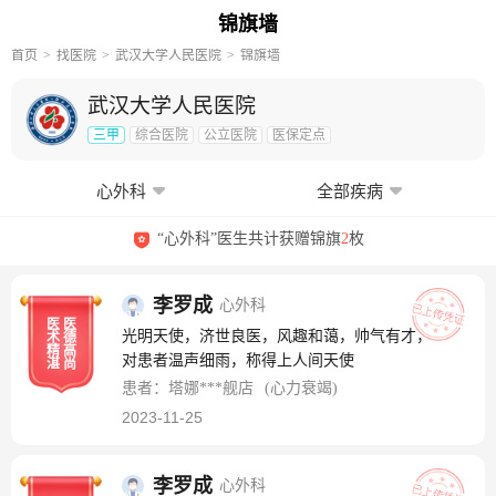
锦旗墙
首页
找医院
武汉大学人民医院
锦旗墙
武汉大学人民医院
三甲
综合医院
公立医院
医保定点
心外科
全部疾病
“心外科”医生共计获赠锦旗
2
枚
李罗成
心外科
医
医
光明天使，济世良医，风趣和蔼，帅气有才，
术
德
精
高
对患者温声细雨，称得上人间天使
湛
尚
患者：塔娜***舰店
(心力衰竭)
2023-11-25
李罗成
心外科