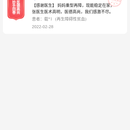
妙
医
【感谢医生】 妈妈重型再障，现能稳定在家，
手
德
回
高
张医生医术高明，医德高尚，我们感激不尽。
春
尚
患者：载*1
(再生障碍性贫血)
2022-02-28