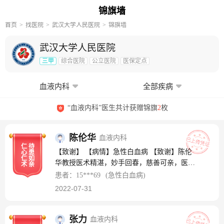
锦旗墙
首页
找医院
武汉大学人民医院
锦旗墙
武汉大学人民医院
三甲
综合医院
公立医院
医保定点
血液内科
全部疾病
“血液内科”医生共计获赠锦旗
2
枚
陈伦华
血液内科
仁
待
【致谢】 【病情】急性白血病 【致谢】陈伦
心
患
仁
如
华教授医术精湛，妙手回春，慈善可亲，医术
术
亲
可信，医德高尚可敬，光明天使，济世良医，
患者：15***69
(急性白血病)
感谢陈教授从死神手里救回了我，给我了我第
2022-07-31
二次生命。
张力
血液内科